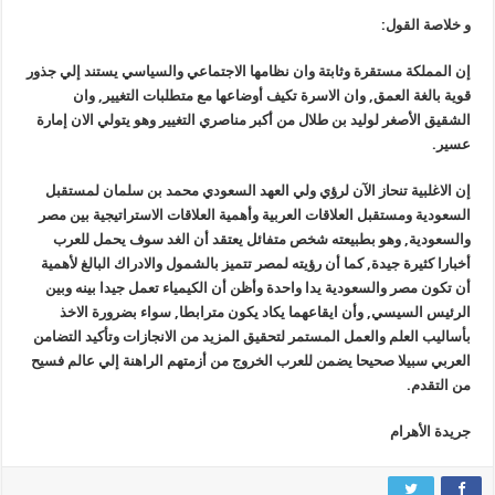
و خلاصة القول:
إن المملكة مستقرة وثابتة وان نظامها الاجتماعي والسياسي يستند إلي جذور
قوية بالغة العمق, وان الاسرة تكيف أوضاعها مع متطلبات التغيير, وان
الشقيق الأصغر لوليد بن طلال من أكبر مناصري التغيير وهو يتولي الان إمارة
عسير.
إن الاغلبية تنحاز الآن لرؤي ولي العهد السعودي محمد بن سلمان لمستقبل
السعودية ومستقبل العلاقات العربية وأهمية العلاقات الاستراتيجية بين مصر
والسعودية, وهو بطبيعته شخص متفائل يعتقد أن الغد سوف يحمل للعرب
أخبارا كثيرة جيدة, كما أن رؤيته لمصر تتميز بالشمول والادراك البالغ لأهمية
أن تكون مصر والسعودية يدا واحدة وأظن أن الكيمياء تعمل جيدا بينه وبين
الرئيس السيسي, وأن ايقاعهما يكاد يكون مترابطا, سواء بضرورة الاخذ
بأساليب العلم والعمل المستمر لتحقيق المزيد من الانجازات وتأكيد التضامن
العربي سبيلا صحيحا يضمن للعرب الخروج من أزمتهم الراهنة إلي عالم فسيح
من التقدم.
جريدة الأهرام