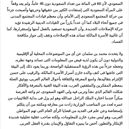
السعودي، لأن 60 فى المائة من تعداد السعودية دون 45 عاماً، ولم يعد وقفاً
على المرأة السعودية التى إستعادت الكثير من حقوقها وحريتها وأصبحت جزءاً
من حركة المجتمع السعودى إلى الأمام، وأن معظم قيادات المجتمع المدنى
فى جميع أنحاء البلاد كما أن عدداً بارزاً من القيادات الدينية الرشيدة تؤيد
حركة الإصلاحات الجديدة, وأن السعودية تستعيد بالفعل أمنها وإستقرارها، كما
أن غالبية الأسرة المالكة تساند هذه الإصلاحات وتقف إلى جوار مكافحة
الفساد.
ولا يتحدث محمد بن سلمان عن أى من الموضوعات المحلية أو الإقليمية
والدولية دون أن يكون لديه فيض من المعلومات التى تساند وجهة نظره،
وتجعله جزءاً من هذه الرؤية المستقبلية الواضحة، وربما يعود ذلك إلى البيئة
التى عاشها فى كنف والده خازن أسرار الأسرة المالكة، والرقيب على حسن
الإلتزام بتقاليدها، واسع المعرفة والثقافة بأحوال العالم العربى، ووثيق الصلة
بمعظم المفكرين والمثقفين العرب، هذه البيئة الغنية بالمعرفة والأفكار
شكلت العالم الذى نشأ وتربى فيه ولى العهد السعودى، ثم واتته الفرصة
مبكراً عندما اختاره الملك الراحل عبدالله وهو لم يزل فى بداية الثلاثينيات من
عمره لعدد من المناصب الوزارية زادت من معارفه ومكنته من أن يتكلم
بإستفاضة وعن علم فى العديد من قضايا الرأى العام التى تهم المواطن
العربى، وهو ليس مجرد خازن للمعلومات، ولكنه صاحب عقلية تحليلية شديدة
الإبتكار والتطور، أخص ما يميزه التفاؤل والإيمان بقدرة العقل العربى.