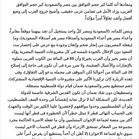
ومفادها أنه كلما كبر حجم التوافق بين مصر والسعودية كبر حجم التوافق
العربى، وزاد الأمل فى تضامن عربى حقيقى، وأصبح خروج العرب إلى وضع
أفضل وأشد تفاؤلاً أمراً مؤكداً.
وبنص كلماته، (السعودية ومصر كلُ واحد يستحيل أن تجد بينهما موقفاً مغايراً،
وأعداء مصر هم أعداء السعودية وأصدقاء مصر هم أصدقاء السعودية)، وما
(يفعله المصريون من إنجاز ضخم وإتقان وجودة مع حرص على إختصار مدد
التنفيذ دون الإخلال بالجودة تلمسه فى كل مشروعات التنمية المصرية يؤكد
أن مصر بخير وأن العرب بخير)( وأن 80 فى المائة من الكوب العربى مملوء
بالإنجازات والأعمال الضخمة، ولا ضرر مرة فى أن تكون فى حاجة إلى إصلاح
20 فى المائة من أحوالنا لكن الموقف فى مجمله يدعو إلى التفاؤل)، وفى
(هذه الزيارة كان تركيزنا الأكبر على مشروعات التنمية الإقتصادية المشتركة)،
(نعم تستطيع مصر والسعودية ضمان قيام دولة فلسطينية مستقلة،
وتستطيعان دون شك ضمان أن تكون القدس الشرقية عاصمة للدولة
الجديدة، لكن المشكلة أننا لا نزال نجابه إنقساماً فى وحدة الصف الفلسطينى،
ولو أن الفلسطينيين وحدوا مواقفهم لإختصروا علينا الكثير من الوقت والجهد)،
(فى الحساب النهائى قطر لا تمثل خطراً لأن الخطورة فى قطر أنها ليست
أكثر من منصة لجماعة الإخوان المسلمين وأن ما تفعله الاسرة الحاكمة مجرد
مجموعة من الصغائر تستحق الازدراء وأن قطر في الحساب الاخير ليست
سوي تابع لجماعة الاخوان) (لا أظن أن أحداً يستطيع أن يفرض أمراً على