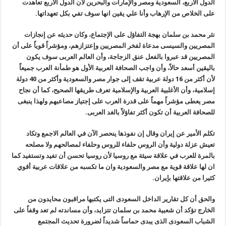
الدول الأربع، السعودية ومصر والإمارات والبحرين لأن الدول الأربع تعاهدت
على الخلاص من الإرهاب وأنا علي يقين انها سوف تفي بكل تعهداتها.
نثر محمد بن سلمان بهجة التفاؤل على الإجتماع، وكان حديثه عن إنجازات
المصريين والسيسى مدعاة لفخر المصريين وإعتزازهم، ومؤشراً قوياً على أن
المصريين قد عبروا بالفعل عنق الزجاجة، وأن العالم العربى سوف يكون
باليقين أسعد حالاً، وأن واجب الصحافة العربية الأول هو طمأنة العرب جميعاً
لأن أكثر من 16 دولة عربية تقف إلى جوار مصر والسعودية وأكثر من 40 دولة
إسلامية، وأن الأغلبية العربية والإسلامية تعرف طريقها الصحيح، كما أن نجاح
مصر يعطى مؤشراً مهماً على قدرة العرب على إجتياز مصاعبهم ولهذا ينبغى
للصحافة العربية أن تكون أكثر تفاؤلاً بالغد العربى.
تكلم الأمير عن إيران وقال إن نفوذها ينحصر الآن في العالم الاجمع وتكاد
تعيش عزلة دولية وأن الروس حلفاء للروس وحلفاء لمصالحهم ولا مصلحه
بالمرة للعرب في علاقة سيئة مع روسيا لأن روسيا تحسن أن تفيد وتستفيد كما
ان لها علاقة قوية مع مصر والسعودية وان ما تكسبه من علاقات عربية أقوي
كثيرا من علاقتها بإيران.
والحق أن كل تقارير الداخل السعودى التى يكتبها مراقبون محايدون من
الخارج تؤكد أن شعبية محمد بن سلمان تتزايد، وأن مساندته لم تعد وقفاً على
الشباب السعودى الذى يبدى حماساً شديداً لضرورة تحديث المجتمع