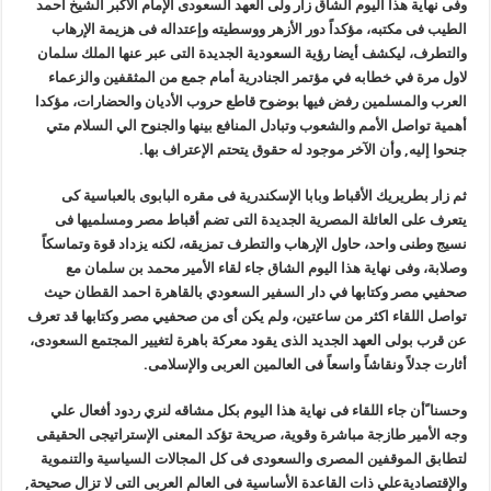
وفى نهاية هذا اليوم الشاق زار ولى العهد السعودى الإمام الأكبر الشيخ أحمد
الطيب فى مكتبه، مؤكداً دور الأزهر ووسطيته وإعتداله فى هزيمة الإرهاب
والتطرف، ليكشف أيضا رؤية السعودية الجديدة التى عبر عنها الملك سلمان
لاول مرة في خطابه في مؤتمر الجنادرية أمام جمع من المثقفين والزعماء
العرب والمسلمين رفض فيها بوضوح قاطع حروب الأديان والحضارات، مؤكدا
أهمية تواصل الأمم والشعوب وتبادل المنافع بينها والجنوح الي السلام متي
جنحوا إليه, وأن الآخر موجود له حقوق يتحتم الإعتراف بها.
ثم زار بطريريك الأقباط وبابا الإسكندرية فى مقره البابوى بالعباسية كى
يتعرف على العائلة المصرية الجديدة التى تضم أقباط مصر ومسلميها فى
نسيج وطنى واحد، حاول الإرهاب والتطرف تمزيقه، لكنه يزداد قوة وتماسكاً
وصلابة، وفى نهاية هذا اليوم الشاق جاء لقاء الأمير محمد بن سلمان مع
صحفيي مصر وكتابها في دار السفير السعودي بالقاهرة احمد القطان حيث
تواصل اللقاء اكثر من ساعتين، ولم يكن أى من صحفيي مصر وكتابها قد تعرف
عن قرب بولى العهد الجديد الذى يقود معركة باهرة لتغيير المجتمع السعودى،
أثارت جدلاً ونقاشاً واسعاً فى العالمين العربى والإسلامى.
وحسنا ًأن جاء اللقاء فى نهاية هذا اليوم بكل مشاقه لنري ردود أفعال علي
وجه الأمير طازجة مباشرة وقوية، صريحة تؤكد المعنى الإستراتيجى الحقيقى
لتطابق الموقفين المصرى والسعودى فى كل المجالات السياسية والتنموية
والإقتصاديةعلي ذات القاعدة الأساسية فى العالم العربى التى لا تزال صحيحة,