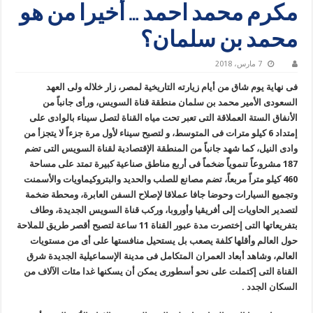
مكرم محمد احمد … أخيرا من هو
محمد بن سلمان؟
7 مارس، 2018
فى نهاية يوم شاق من أيام زيارته التاريخية لمصر، زار خلاله ولى العهد
السعودى الأمير محمد بن سلمان منطقة قناة السويس، ورأى جانباً من
الأنفاق الستة العملاقة التى تعبر تحت مياه القناة لتصل سيناء بالوادى على
إمتداد 6 كيلو مترات فى المتوسط، و لتصبح سيناء لأول مرة جزءاً لا يتجزأ من
وادى النيل، كما شهد جانباً من المنطقة الإقتصادية لقناة السويس التى تضم
187 مشروعاً تنموياً ضخماً فى أربع مناطق صناعية كبيرة تمتد على مساحة
460 كيلو متراً مربعاً، تضم مصانع للصلب والحديد والبتروكيماويات والأسمنت
وتجميع السيارات وحوضا جافا عملاقا لإصلاح السفن العابرة، ومحطة ضخمة
لتصدير الحاويات إلى أفريقيا وأوروبا، وركب قناة السويس الجديدة، وطاف
بتفريعاتها التى إختصرت مدة عبور القناة 11 ساعة لتصبح أقصر طريق للملاحة
حول العالم وأقلها كلفة يصعب بل يستحيل منافستها على أى من مستويات
العالم، وشاهد أبعاد العمران المتكامل فى مدينة الإسماعيلية الجديدة شرق
القناة التى إكتملت على نحو أسطورى يمكن أن يسكنها غدا مئات الآلاف من
السكان الجدد .