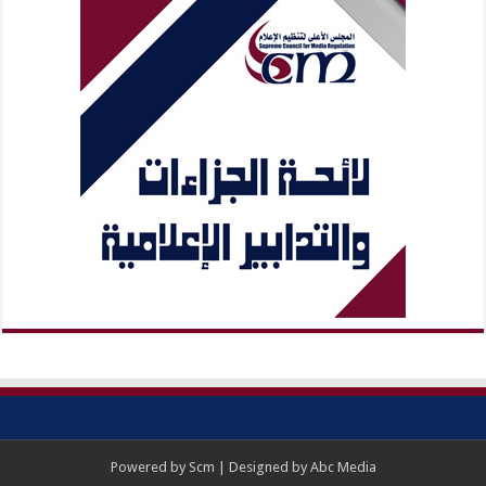
Powered by
Scm
| Designed by
Abc Media