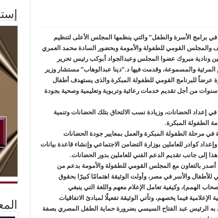
إستم
 في برامج الأسرة والطفل” والتي ينظمها المجلس الأعلى لتنظيم
سيف والمجلس القومي للطفولة والأمومة وبحضور السادة محمد العمري
شين ونادية مبروك عضوا المجلس وعبدالجواد أبوكب رئيس تحرير
المرئية والمسموعة، وقدمت فيها د.”دينا عبدالوهاب” مستشار وزير
رة عرضاً للبرنامج القومي للطفولة المبكرة والذى يستهدف أطفال
سنوات من أجل تقديم خدمات رعائية وتربوية وتعليمية وصحية بجودة
في إعداد الحضانات، وزيادة نسب الالتحاق بتلك الحضانات وتنمية
مة الطفولة المبكرة.
في مرحلة الطفولة المبكرة والعمل بمعايير جودة الحضانات
عداد كوادر للعاملين بوزارة التضامن الاجتماعي وإنشاء قاعدة بيانات
ا إلى جانب تقديم الدعم الفني للعاملين بدور الحضانات.
د أصدر بالتعاون مع المجلس القومي للطفولة والأمومة بدعم من
للأطفال والأسر في مصر، وأولت الوثيقة اهتمامًا كبيرًا بحقوق
حاب الهمم)، وكيفية تعامل الإعلام معهم واللغة التي ينبغي
لإعلامية فيما يخصهم، وتأتي الوثيقة تفعيلًا لمبادئ الاتفاقيات
المع
ادى به الرئيس عبد الفتاح السيسي بضرورة حماية الطفل المصري بصفة