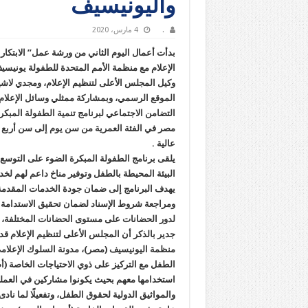
واليونيسيف
.
4 مارس، 2020
بدأت أعمال اليوم الثاني من ورشة عمل” الابتكار
الإعلام مع منظمة الأمم المتحدة للطفولة يوني
وكيل المجلس الأعلى لتنظيم الإعلام، ومجدي لا
الموقع الرسمي، وبمشاركة ممثلي وسائل الإعلام 
التضامن الاجتماعي لبرنامج تنمية الطفولة المبك
مصر في الفئة العمرية من سن يوم إلى سن أربع 
عالية .
يلقى برنامج الطفولة المبكرة الضوء على التوسع 
البيئة المحيطة بالطفل وتوفير مناخ داعم لهم لخد
يهدف البرنامج إلى ضمان جودة الخدمات المقدمة 
ومراجعة شروط الإسناد لضمان تحقيق الاستدامة وإ
لدور الحضانات على مستوى الحضانات المختلفة، هذ
جدير بالذكر أن المجلس الأعلى لتنظيم الإعلام ق
منظمة اليونيسيف (مصر)، مدونة السلوك الإعلامي 
الطفل مع التركيز على ذوي الاحتياجات الخاصة (أص
استخدامها معهم بحيث يكونوا مشاركين في العملية ا
والمواثيق الدولية لحقوق الطفل، وتفعيلًا لما ن