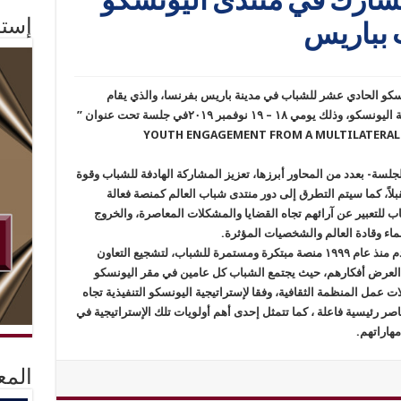
يشارك في منتدى اليونسكو
إستم
 بباريس
سكو الحادي عشر للشباب في مدينة باريس بفرنسا، والذي يقام
على هامش الدورة الأربعين للمؤتمر العام لمنظمة اليونسكو، وذلك يومي ۱۸ – ۱۹ نوفمبر ٢٠١٩في جلسة تحت عنوان ”
ركة الشباب من منظور متعدد الأطراف ” – YOUTH ENGAGEMENT FROM A MULTILATERAL –
لسة- بعدد من المحاور أبرزها، تعزيز المشاركة الهادفة للشباب وقوة
بلاً، كما سيتم التطرق إلى دور منتدى شباب العالم كمنصة فعالة
للتعبير عن آرائهم تجاه القضايا والمشكلات المعاصرة، والخروج
اء وقادة العالم والشخصيات المؤثرة.
تجدر الإشارة إلى أن منتدى اليونسكو للشباب يقدم منذ عام ۱۹۹۹ منصة مبتكرة ومستمرة للشباب، لتشجيع التعاون
العرض أفكارهم، حيث يجتمع الشباب كل عامين في مقر اليونسكو
ات عمل المنظمة الثقافية، وفقا لإستراتيجية اليونسكو التنفيذية تجاه
ى الشباب كعناصر رئيسية فاعلة ، كما تتمثل إحدى أهم أولويات تلك الإستراتيجية في
مهاراتهم.
المع