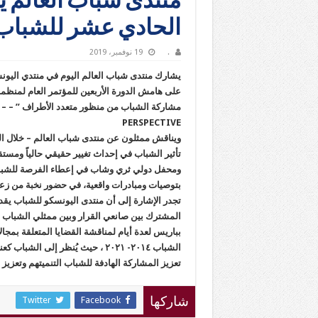
منتدى شباب العالم 
الحادي عشر للشباب
.
19 نوفمبر، 2019
يشارك منتدى شباب العالم اليوم في منتدي اليون
مشا
PERSPECTIVE
ويناقش ممثلون عن منتدى شباب العالم – خلال الج
تأثير الشباب في إحداث تغيير حقيقي حالياً ومستق
ومحفل دولي ثري وشاب في إعطاء الفرصة للشباب 
بتوصيات ومبادرات واقعية، في حضور نخبة من زعم
المشترك بين صانعي القرار وبين ممثلي الشباب 
بباريس لعدة أيام لمناقشة القضايا المتعلقة بمجال
الشباب ٢٠١٤- ٢٠٢١ ، حيث يُنظر إل
تعزيز المشاركة الهادفة للشباب التنميتهم وتعزيز 
Twitter
Facebook
شاركها