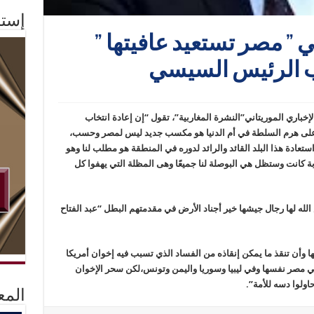
إستم
 ” مصر تستعيد عافيتها ”
اب الرئيس السيسي
خباري الموريتاني”النشرة المغاربية”، تقول “إن إعادة انتخاب
على هرم السلطة في أم الدنيا هو مكسب جديد ليس لمصر وحسب،
ستعادة هذا البلد القائد والرائد لدوره في المنطقة هو مطلب لنا وهو
ة كانت وستظل هي البوصلة لنا جميعًا وهى المظلة التي يهفوا كل
له لها رجال جيشها خير أجناد الأرض في مقدمتهم البطل “عبد الفتاح
ا وأن تنقذ ما يمكن إنقاذه من الفساد الذي تسبب فيه إخوان أمريكا
 في مصر نفسها وفي ليبيا وسوريا واليمن وتونس،لكن سحر الإخوان
ولوا دسه للأمة”.
المع