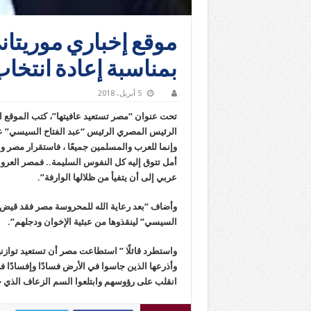
موقع إخباري موريتاني
بمناسبة إعادة انتخ
5 أبريل، 2018
تحت عنوان “مصر تستعيد عافيتها”، كتب الموقع الإ
الرئيس المصري الرئيس “عبد الفتاح السيسي” 
وإنما للعرب والمسلمين جميعًا ، فاستقرار مصر وا
أمل تتوق إليه كل النفوس السليمة.. فمصر العروب
عربي إلى أن يتفيأ من ظلالها الوارفة”.
وأضاف “بعد رعاية الله للمحروسة مصر فقد قيض ال
السيسي” لينقذوها من عبثية الإخوان ودجلهم”.
واستطرد قائلًا ” استطاعت مصر أن تستعيد توازنه
وأذرعها الذين جاسوا في الأرض فسادًا وإفسادًا
انقلب على رؤوسهم وابتلعوا السم الزعاف الذي حا