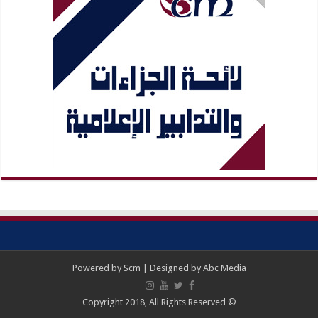
Powered by
Scm
| Designed by
Abc Media
© Copyright 2018, All Rights Reserved