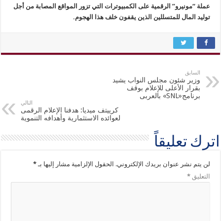
عملة “مونيرو” الرقمية على الكمبيوترات التي تزور المواقع المصابة من أجل
توليد المال للمتسللين الذين يقفون خلف هذا الهجوم.
السابق
وزير شئون مجلس النواب يشيد
بقرار الأعلى للإعلام بوقف
برنامج«SNL» بالعربى
التالي
كرييتف ميديا: هدفنا الإعلام الرقمى
لعوائده الاستثمارية وأهدافه التنموية
اترك تعليقاً
لن يتم نشر عنوان بريدك الإلكتروني.
الحقول الإلزامية مشار إليها بـ
*
التعليق
*