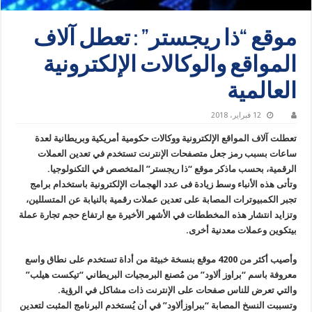
موقع “ذا ريجستر” : تعطل آلاف
المواقع والوكالات الإلكترونية
العالمية
12 فبراير، 2018
تعطلت آلاف المواقع الإلكترونية ووكالات حكومية أمريكية وبريطانية لعدة
ساعات بسبب رمز جعل متصفحات الإنترنت تستخدم في تعدين العملات
الرقمية، بحسب ماذكر موقع “ذا ريجستر” المتخصص في التكنولوجيا.
وتأتى هذه الأنباء وسط زيادة فى عدد الهجمات الإلكترونية باستخدام برامج
تجبر الكمبيوترات المصابة على تعدين عملات رقمية بالنيابة عن المتسللين،
وتزايد انتشار هذه المخططات في الأشهر الأخيرة مع ارتفاع حجم تجارة عملة
بيتكوين وعملات معدنية أخرى.
وأصيب أكثر من 4200 موقع بنسخة خبيثة من أداة تستخدم على نطاق واسع
معروفة باسم “براوز ألاود” من مُصنع البرمجيات البريطاني “تيكست هيلب”
والتي تعرض للناس صفحات على الإنترنت ذات مشاكل في الرؤية.
وتسببت النسخ المصابة “ببراوزألاود” في أن يُستخدم البرنامج المثبت لتعدين