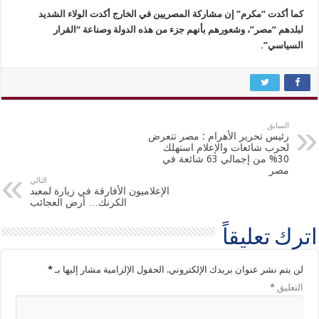
كما أكدت “مكرم” إن مشاركة المصريين في الخارج أكدت الولاء الشديد
لبلدهم “مصر”، وشعورهم بأنهم جزء من هذه الدولة وصناعة “القرار
السياسي”.
السابق
رئيس تحرير الأهرام : مصر تتعرض
لحرب شائعات والإعلام استهلك
30% من إجمالي 63 شائعة في
مصر
التالي
الإعلاميون الأفارقة في زيارة لمعبد
الكرنك… أرض العجائب
اترك تعليقاً
لن يتم نشر عنوان بريدك الإلكتروني.
الحقول الإلزامية مشار إليها بـ
*
التعليق
*