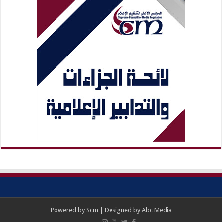
Powered by
Scm
| Designed by
Abc Media