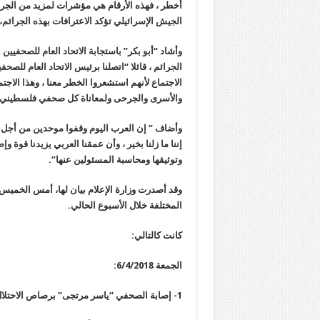
أخطر ، فهذه الأرقام هي مؤشرات لمزيد من الجرا
الجيش الإسرائيلي تؤكد الاعترافات بهذه الجرائم
وأشاد “أبو بكر” باستجابة الاتحاد العام للصحفيي
الجرائم ، قائلا “اتصلنا برئيس الاتحاد العام للصحفي
الاجتماع لأنهم استشعروا الخطر معنا ، وهذا الاج
والأسرى والجرحى ولمعاناة كل صحفي فلسطيني”
وأضاف ” إن العرب اليوم وقفوا موحدين من أجل ف
إننا ما زلنا بخير ، وأن عمقنا العربي يزيدنا قوة و
وتوثيقها ومحاسبة المسئولين عنها”.
وقد أصدرت وزارة الإعلام بيان لها، أمس الخميس،
المختلفة خلال الأسبوع الحالي.
كانت كالتالي:
الجمعة 6/4/2018:
1- إصابة الصحفي “ياسر مرتجى” برصاص الاحتلال في البطن شرق خان يونس ، وكان على مسافة 350 متر من الحدود .