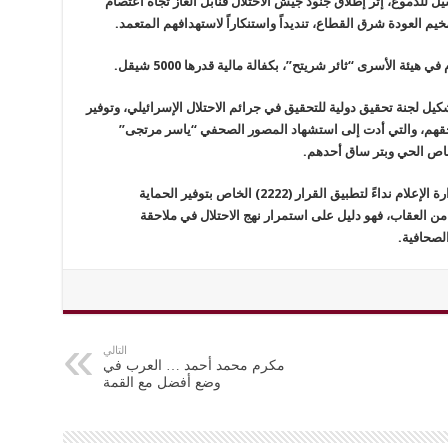
ل للدموع، إثر إطلاق جنود جيش الاحتلال قنابل الغاز تجاه اعتصام
العودة شرق القطاع، تنديداً واستنكاراً لاستهدافهم المتعمد.
يل لجنة تحقيق دولية للتحقيق في جرائم الاحتلال الإسرائيلي، وتوفير
 بحقهم، والتي أدت إلى استشهاد المصور الصحفي “ياسر مرتجى”
وبسبب هذا العدد الكبير من الاتتهاكات أطلقت وزارة الإعلام نداءً لتطبيق القرار (2222) الخاص بتوفير الحماية
من العقاب، فهو دليل على استمرار نهج الاحتلال في ملاحقة
لصحافية.
التالي
مكرم محمد أحمد … العرب في
وضع أفضل مع القمة