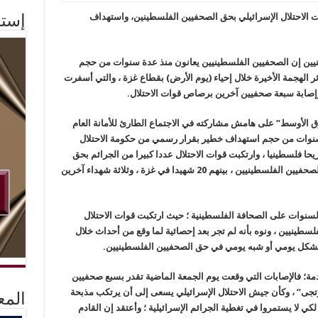
ات الاحتلال الإسرائيلي بحق الصحفيين الفلسطينين، واستهداف
إستم
ينيين إن الصحفيين الفلسطينيين يعانون منذ عدة سنوات من حجم
ثر الهجمة الأخيرة خلال إحياء (يوم الأرض) بقطاع غزة ، والتي أسفرت
صابة سبعة صحفيين آخرين برصاص قوات الاحتلال.
رق الأوسط” على هامش مشاركته في الاجتماع الطارئ للأمانة العام
ة سنوات من حجم استهداف خطير بقرار رسمي من حكومة الاحتلال
رائيلي ، ففي آخر أربع سنوات سقط 2350 جريحا فلسطينيا ، وارتكبت قوات الاحتلال عددا كبيرا من الجرائم بحق
الإعلام الفلسطيني ليسقط خلالها 23 شهيدا من الصحفيين الفلسطينيين ، بينهم 20 شهيدا في غزة ، وثلاثة شهداء آخرين
يين إن عام 2017 أحد أخطر السنوات على الصحافة الفلسطينية ؛ حيث ارتكبت قوات الاحتلال
حفيين الفلسطينيين ، ونوه بأنه لم تجر بعد إحصائية لما وقع من أحداث خلال
ادمة؛ فالإصابات التي وقعت يوم الجمعة الماضية تقدر بسبع صحفيين
جى” ، وكأن جيش الاحتلال الإسرائيلي يسعى إلى أن يرتكب مذبحة
المع
 لا يستمروا في تغطية الجرائم الإسرائيلية ؛ وأعتقد إن القادم