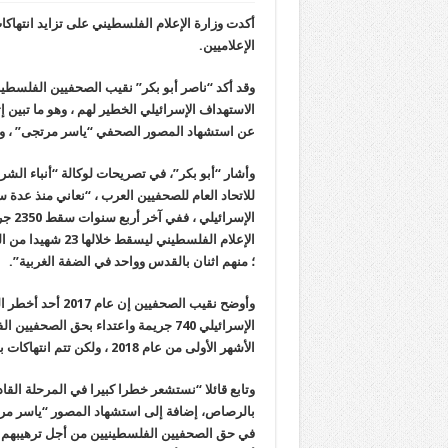
أكدت وزارة الإعلام الفلسطيني على تزايد انتهاك
الإعلاميين.
وقد أكد “ناصر أبو بكر” نقيب الصحفيين الفلسط
الاستهداف الإسرائيلي الخطير لهم ، وهو ما تبين إ
عن استشهاد المصور الصحفي “ياسر مرتجى” ، وإ
وأشار “أبو بكر”، في تصريحات لوكالة “أنباء الش
للاتحاد العام للصحفيين العرب ، “نعاني منذ عد
الإس
؛ منهم اثنان بالقدس وواحد في الضفة الغربية”.
وأوضح نقيب الصحف
الإسرائيلي 740 جريمة واعتداء بحق الص
الأشهر الأولى من عام 2018 ، ولكن تتم انتهاكات بشكل يومي أو شبه يومي في حق الصحفيين الفلسطينيين.
وتابع قائلا “نستشعر خطرا كبيرا في المرحلة الق
بالرصاص، إضافة إلى استشهاد المصور “ياسر مرت
في حق الصحفيين الفلسطينيين من أجل ترهيبهم لكي