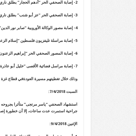
2- إصابة الصحفي الحر “أدهم الحجار” بطلق ناري في القدم .
3- إصابة الصحفي الحر “عز أبو شنب” بطلق ناري في القدم .
4- إصابة مصور الوكالة الأوروبية “صابر نور الدين” بالاختناق.
5- إصابة مراسلة تليفزيون فلسطين “إسلام الزعنون” بالاختناق.
6- إصابة المصور الصحفي الحر “إبراهيم الزعنون” برصاصة في يده.
7- إصابة مراسل فضائية الأقصى “خليل أبو عاذرة” بالرصاص الحي.
وذلك خلال تغطيتهم مسيرة العودةفي قطاع غزة .
السبت 7/4/2018:
جراحية استمرت عدت ساعات، إلا أن خطورة إصابت
الإثنين 9/4/2018: