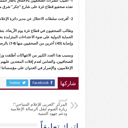
1- أصيب عشرات الصحفيين بالاختناق بالغاز المسي
نفذه صحفيو قطاع غزة على شارع “جكر” شرق مخيم 
2- أفرجت سلطات الاحتلال عن مدير دائرة الإعلام في هيئة الأسرى “ثائر شريتح”، بكفالة مالية قدرها 5000 شيقل.
وطالب الصحفيون في قطاع غزة يوم الأربعاء، بتشك
الحماية الدولية على ضوء الاعتداءات المتزايدة
وإصابة (43) آخرين من الصحفيين منها (14) بالرصاص الحي وبتر ساق أحدهم.
للصحافيين، والضامن لعدم إفلات المعتدين عليهم 
الإعلاميين، والإصرار في العدوان على مؤسساتنا ا
Twitter
Facebook
شاركها
السابق
المركز “العربى للإعلام السياحي”:
زيارة الفيوم لنقل الرسالة الإعلامية
ودعم جهود التنمية
اترك تعليقاً