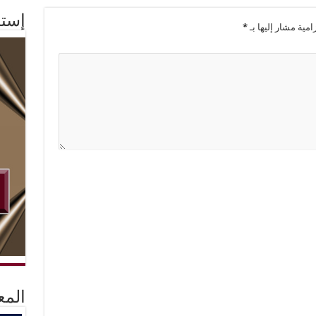
إستم
امية مشار إليها بـ
*
المع