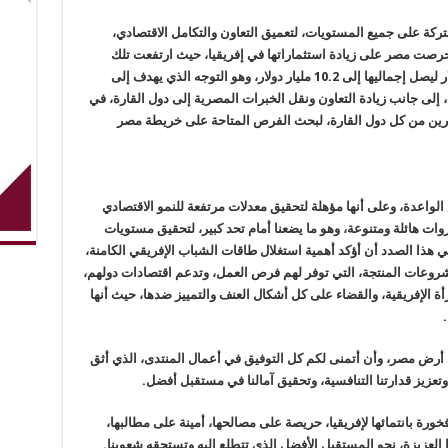
ركة على جميع المستويات، لتعميق التعاون والتكامل الاقتصادي،
 حرصت مصر على زيادة استثماراتها في إفريقيا، حيث ارتفعت تلك
الاستثمارات خلال عام ٢٠١٨ بمقدار 1.2 مليار دولار ليصل إجماليها إلى 10.2 مليار دولار، وهو التوجه الذي يهدف إلى
 إلى جانب زيادة التعاون ونقل الخبرات المصرية إلى دول القارة، في
تثمرين من كل دول القارة، لبحث الفرص المتاحة على خريطة مصر
الواعدة، وعلى أنها مؤهلة لتحقيق معدلات مرتفعة للنمو الاقتصادي
ات هائلة ومتنوعة، وهو ما يضعنا أمام تحد كبير، لتحقيق مستويات
ي هذا الصدد أن أؤكد أهمية استغلال طاقات الشباب الإفريقي الكامنة،
شروعات المنتجة، التي توفر لهم فرص العمل، وتدعم اقتصادات دولهم،
أة الإفريقية، والقضاء على كل أشكال العنف والتمييز ضدها، حيث أنها
.
أرض مصر، وأن أتمنى لكم كل التوفيق في أعمال المنتدى، الذي أثق
زيز قدارتنا التنافسية، وتحقيق آمالنا في مستقبل أفضل.
رة بانتمائها لإفريقيا، حريصة على مصالحها، أمينة على مطالبها،
العزيزة، نحو المستقبل الأفضل الذي تتطلع إليه وتستحقه شعوبنا.