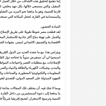
إننا نطمح لتحقيق هذه الأهداف، من خلال العمل 
المقبل، والتي سنسعى خلالها، بكل جهد مخلص، لل
قارتنا للتنمية، وهو ما يدفعنا نحو المزيد من الت
والمستدامة في القارة، لتحتل المكانة التي تستحق
السادة الحضور،
لقد قطعت مصر شوطا طويلا على طريق الإصلاح ال
والعمل على تهيئة مناخ أكثر جاذبية للاستثمار 
الاقتصادية والتصنيف الائتماني لمصر، بشهادة ال
ويتزامن هذا، مع ما تنفذه العديد من الدول الإفريق
اسمحوا لي أن نستعرض سوياً ما تحتاجه دول القار
الإصلاحات، مع متطلبات العصر واحتياجات المواط
والمدن، وشبكات الكهرباء والطاقة والمياه والص
المعلومات والتكنولوجيا المتطورة، والصناعات وال
الجهود المبذولة على الصعيد الدولي، للتصدي لتغير
ومما لا شك فيه، أن مختلف تلك المجالات بحاجة ل
ما يدفعنا إلى دعوة المستثمرين من داخل القارة 
التنمية وترسيخ الاستقرار، لتصبح إفريقيا شريكاً ف