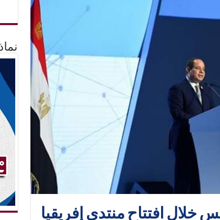
نماذ
س خلال افتتاح منتدى إفريقيا