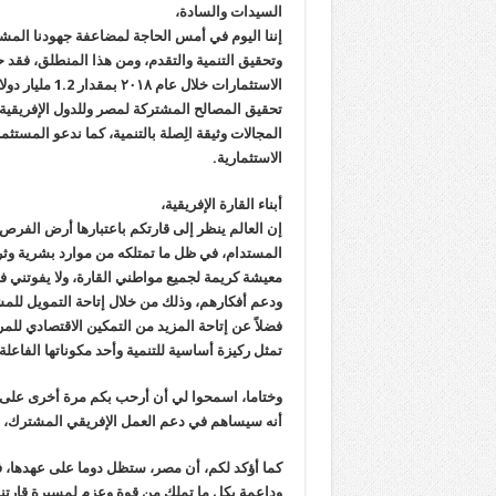
السيدات والسادة،
إننا اليوم في أمس الحاجة لمضاعفة جهودنا المشت
وتحقيق التنمية والتقدم، ومن هذا المنطلق، فقد
تحقيق المصالح المشتركة لمصر وللدول الإفريقية،
المجالات وثيقة الِصلة بالتنمية، كما ندعو المس
الاستثمارية.
أبناء القارة الإفريقية،
إن العالم ينظر إلى قارتكم باعتبارها أرض الفرص 
المستدام، في ظل ما تمتلكه من موارد بشرية وثرو
معيشة كريمة لجميع مواطني القارة، ولا يفوتني ف
ودعم أفكارهم، وذلك من خلال إتاحة التمويل للم
فضلاً عن إتاحة المزيد من التمكين الاقتصادي للمر
تمثل ركيزة أساسية للتنمية وأحد مكوناتها الفاعلة
وختاما، اسمحوا لي أن أرحب بكم مرة أخرى على 
أنه سيساهم في دعم العمل الإفريقي المشترك، وتع
كما أؤكد لكم، أن مصر، ستظل دوما على عهدها، فخو
وداعمة بكل ما تملك من قوة وعزم لمسيرة قارتنا 