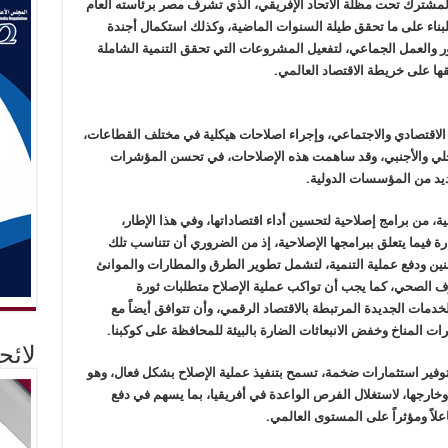
المشترك تحت مظلة الاتحاد الإفريقي، الذي تشرف مصر برئاسته العام
بناء على ما تحقق طيلة السنوات الماضية، وكذلك استكمال أجندة
شاور والعمل الجماعي، لتفعيل المشروعات التي تحقق التنمية الشاملة
ها على خريطة الاقتصاد العالمي.
اقتصادي والاجتماعي، وإجراء اصلاحات هيكلية في مختلف القطاعات،
المحلي والأجنبي، وقد ساهمت هذه الإصلاحات، في تحسن المؤشرات
عديد من المؤسسات الدولية.
ية، من برامج إصلاحية لتحسين أداء اقتصاداتها، وفي هذا الإطار،
ة فيما يتعلق ببرامجها الإصلاحية، إذ من الضروري أن تتناسب تلك
نين ودفع عملية التنمية، لتشمل تطوير الطرق والمطارات والموانئ
رف الصحي، كما يجب أن تواكب عملية الإصلاح متطلبات ثورة
خدمات الجديدة المرتبطة بالاقتصاد الرقمي، وأن تتوافق أيضاً مع
ات المناخ وخفض الانبعاثات الضارة بالبيئة للمحافظة على كوكبنا.
لائ
توفير استثمارات ضخمة، تسمح بتنفيذ عملية الإصلاح بشكل فعال، وهو
وخارجها، لاستغلال الفرص الواعدة في أفريقيا، بما يسهم في دفع
اعلاً ومؤثراً على المستوى العالمي.