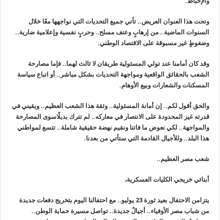
والإحباط.
وتحت هذا العنوان العريض.. تأتي جميع التحديات التي نواجهها معًا خلال
السنوات الماضية.. من إرهابٍ وعنف مسلح.. وحربٍ نفسية وإعلامية ضارية..
وضغوطٍ غير مسبوقة على الاقتصاد الوطني.
وقد كان أمامنا عند تولي المسئولية طريقان لا ثالث لهما.. فإما مصارحة
الشعب بالحقائق الواقعية ومواجهة التحديات بشكل مباشر.. أو اتباع سياسة
المسكنات والشعارات وبيع الأوهام.
والحق أقول لكم.. إن أمانة المسئولية.. وثقة هذا الشعب العظيم.. ويقيني في
قدرته غير المحدودة على الانتصار في معاركه.. لم تترك بديلًاسوى المصارحة
والمواجهة.. لكي نعوض ما فاتنا ونقيم نهضة حقيقية شاملة.. تتسع لمواطني
هذا البلد.. وللأجيال القادمة التي ستأتي من بعدنا.
شعب مصر العظيم..
أبنائي خريجي الكليات العسكرية،
يتزامن الاحتفال بعيد ثورة 23 يوليو.. مع احتفالنا اليوم بتخريج دفعات جديدة
من شباب مصر الأوفياء.. أجيالٌ جديدة.. تواصل مسيرة حماية الوطن..