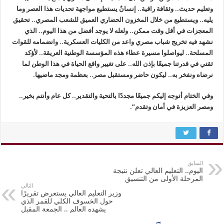
وتعليم حديث.. وثقافة راقية.. إنسانٌ يستطيع مواجهة تحديات هذا العصر وما
يليه.. ويستطيع من خلال المخزون الحضاري العميق للشعب المصري.. تحقيق
المعجزات في أقل وقت ممكن.. ولعله لا يوجد أفضل من هذا اليوم.. الذي
نشهد فيه تخريج شباب مصري واعد من الكليات العسكرية.. وانضمامه للقوات
المسلحة.. ليواصلوا مسيرة عطاء هذه المؤسسة الوطنية العريقة.. لأؤكد
ثقتي في قدرتنا جميعًا بإذن الله.. على تغيير واقع الحياة في هذا الوطن لما
نرضاه ونفخر به.. ليكون حاضر ومستقبل مصر.. بعظمة ومجد ماضيها.
وفي الختام أتوجه إليكم جميعًا مجددًا بالتحية والتقدير.. كل عام وأنتم بخير..
ومصر العزيزة في أمان وتقدم”.
السابق
اليوم.. التعليم العالي تعلن نتيجة
المرحلة الأولى من التنسيق
التالي
وزير التعليم العالي يستعرض تقريرًا
حول الخسوف الكلي للقمر الذي
يشهده العالم .. الجمعة المقبل