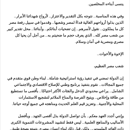
ينسى أبناءه المخلصين.
وفي هذه المناسبة.. نتوجه بكل التقدير والاعتزاز.. لأرواح شهدائنا الأبرار..
الذين بذلوا أرواحهم الغالية فداءً لمصر وشعبها.. وقدموا في سبيل رفعة مصر
كل ما يملكون.. نقول لأسرهم.. إن تضحيات أبنائكم.. وأبنائنا.. محل تقدير كبير
من شعب مصر كله.. الذي يعرف حجم ما ضحيتم به.. من أجل أن يحيا كل
مصري ومصرية في أمان وسلام.
الإخوة والأخوات..
شعب مصر العظيم،
إن الدولة تمضي في تنفيذ رؤية استراتيجية شاملة.. لبناء وطن قوي متقدم في
جميع المجالات.. نقوم بتنفيذ برنامج وطني للإصلاح الاقتصادي والاجتماعي
الشامل.. يراعي محدودي الدخل والفئات الأكثر احتياجًا.. بأقصى ما نستطيع
من طاقة وإخلاص.. ويتيح الفرصة والمناخ الملائم لتشجيع الاستثمارات
المحلية والأجنبية.. وتعزيز قيم العلم الحديث ومناهجه في جميع أوجه حياتنا.
وإنني أجدد العهد معكم.. بأن تواصل الدولة بذل أقصى الجهد.. وبأفضل
الأساليب والمناهج العلمية.. ليس فقط لتشييد المشروعات التنموية الكبرى
ذات العائد الملموس.. ولكن قبل ذلك لبناء إنسان مصري يتمتع بصحة طيبة..