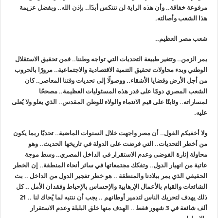
مرفوعة خفاقة.. وأن هذه الراية لن تنتكس أبدًا.. بإذن الله.. وبفضل عزيمة
هذا الشعب وأصالته.
شعب مصر العظيم..
يمر الزمن.. وتتغير طبيعة التحديات التي تواجه وطننا.. فمن تحقيق الاستقلال
الوطني وبدء محاولات تحقيق التنمية الاقتصادية والاجتماعية.. مرورًا بالحروب
من أجل الأرض وقضايا الأشقاء.. ووصولًا إلى تحديات وقتنا المعاصر.. كان
الشعب المصري دومًا على قدر هذه المسئوليات العظيمة.. مصححًا
لمساراته.. وثابتًا على قيم الانتماء والولاء للوطن المقدس.. الذي يعلو ولا يُعلى
عليه.
ولا أخفيكم القول.. أن مصر واجهت خلال السنوات الماضية.. تحديًا ربما يكون
من أخطر التحديات.. التي فرضت على الدولة في تاريخها الحديث.. وهو
محاولة إثارة الفوضى وعدم الاستقرار في الداخل المصري.. وسط موجة
عاتية من انهيار الدول.. وتفكك مجتمعاتها في سائر أنحاء المنطقة.. إن الخطر
الحقيقي الذي يمر ببلادنا والمنطقة .. هو خطر تفجير الدول من الداخل .. بث
الشائعات والقيام بالأعمال الإرهابية والإحساس بالإحباط وفقدان الأمل .. كل
ذلك يهدف لتحريك الناس لتدمير أوطانهم .. يجب أن ننتبه لما يُحاك لنا .. 21
ألف شائعة في 3 شهور فقط .. الهدف منها خلق البلبلة وعدم الاستقرار