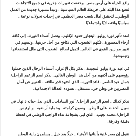
واقع الحياة على أرض مصر.. وحققت تغييرات جذرية في جميع الاتجاهات..
لتضع هذا البلد على خريطة العالم السياسية.. وتبدأ مسيرة جديدة من العمل
الوطني.. لتحقيق آمال شعب مصر العظيم.. في إحداث تحولات نوعية..
سياسيًا واقتصاديًا واجتماعيًا.
امتد تأثير ثورة يوليو.. ليتجاوز حدود الإقليم.. وتصل أصداء الثورة.. إلى كافة
أرجاء المعمورة.. فتُلهم الشعوب التي تكافح من أجل حريتها.. وتسهم في
تغيير موازين القوى في العالم.. لتميل لصالح الشعوب التي طال استضعافها
وتهميشها.
في عيد ثورة يوليو المجيدة.. نذكر بكل الإعزاز.. أسماء الرجال الذين حملوا
رؤوسهم على أكفهم من أجل هذا الوطن الغالي.. نذكر اسم الزعيم الراحل/
جمال عبد الناصر.. قائد الثورة.. الذي اجتهد قدر طاقته.. للتعبير عن آمال
المصريين في وطن حر.. مستقل.. تسوده العدالة الاجتماعية.
نذكر كذلك.. اسم الزعيم الراحل/ أنور السادات.. الذي بذل حياته ذاتها.. في
سبيل الحفاظ على الوطن.. وصون كرامته.. وحماية أراضيه.. والرئيس
الراحل/ محمد نجيب.. الذي لبى بشجاعة نداء الواجب الوطني في لحظة
دقيقة وفارقة.
نقول إن مصر غنية بأبنائها الأوفياء.. جيلًا بعد جيل.. يسلمون راية الوطن