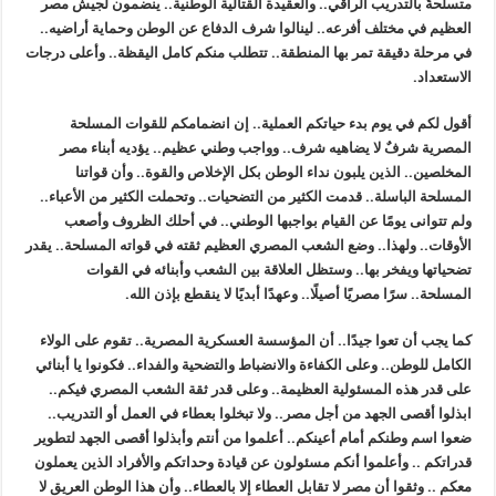
متسلحةٌ بالتدريب الراقي.. والعقيدة القتالية الوطنية.. ينضمون لجيش مصر
العظيم في مختلف أفرعه.. لينالوا شرف الدفاع عن الوطن وحماية أراضيه..
في مرحلة دقيقة تمر بها المنطقة.. تتطلب منكم كامل اليقظة.. وأعلى درجات
الاستعداد.
أقول لكم في يوم بدء حياتكم العملية.. إن انضمامكم للقوات المسلحة
المصرية شرفٌ لا يضاهيه شرف.. وواجب وطني عظيم.. يؤديه أبناء مصر
المخلصين.. الذين يلبون نداء الوطن بكل الإخلاص والقوة.. وأن قواتنا
المسلحة الباسلة.. قدمت الكثير من التضحيات.. وتحملت الكثير من الأعباء..
ولم تتوانى يومًا عن القيام بواجبها الوطني.. في أحلك الظروف وأصعب
الأوقات.. ولهذا.. وضع الشعب المصري العظيم ثقته في قواته المسلحة.. يقدر
تضحياتها ويفخر بها.. وستظل العلاقة بين الشعب وأبنائه في القوات
المسلحة.. سرًا مصريًا أصيلًا.. وعهدًا أبديًا لا ينقطع بإذن الله.
كما يجب أن تعوا جيدًا.. أن المؤسسة العسكرية المصرية.. تقوم على الولاء
الكامل للوطن.. وعلى الكفاءة والانضباط والتضحية والفداء.. فكونوا يا أبنائي
على قدر هذه المسئولية العظيمة.. وعلى قدر ثقة الشعب المصري فيكم..
ابذلوا أقصى الجهد من أجل مصر.. ولا تبخلوا بعطاء في العمل أو التدريب..
ضعوا اسم وطنكم أمام أعينكم.. أعلموا من أنتم وأبذلوا أقصى الجهد لتطوير
قدراتكم .. وأعلموا أنكم مسئولون عن قيادة وحداتكم والأفراد الذين يعملون
معكم .. وثقوا أن مصر لا تقابل العطاء إلا بالعطاء.. وأن هذا الوطن العريق لا