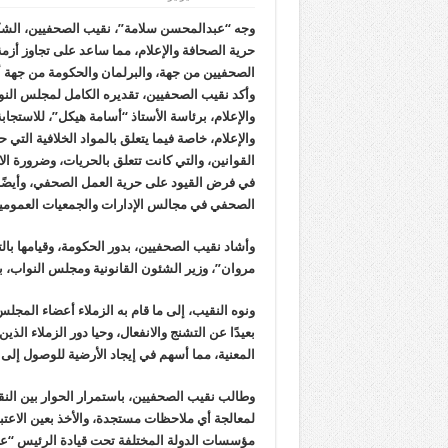
وجه “عبدالمحسن سلامة”، نقيب الصحفيين، الشك
حرية الصحافة والإعلام، مما ساعد على تجاوز أزمة ق
الصحفيين من جهة، والبرلمان والحكومة من جهة 
وأكد نقيب الصحفيين، تقديره الكامل لمجلس النو
والإعلام، برئاسة الأستاذ “أسامة هيكل”، للاستج
والإعلام، خاصة فيما يتعلق بالمواد الخلافية التي 
في فرض القيود على حرية العمل الصحفي، وأيضًا 
الصحفي في مجالس الإدارات والجمعيات العمومي
وأشاد نقيب الصحفيين، بدور الحكومة، وقيامها با
مروان”، وزير الشئون القانونية ومجلس النواب، ببن
ونوه النقيب، إلى ما قام به الزملاء أعضاء المجلس
بعيدًا عن التشنج والانفعال، وحيا دور الزملاء ا
المعنية، مما أسهم في إيجاد الأرضية للوصول إلى 
وطالب نقيب الصحفيين، باستمرار الحوار بين النقابة
لمعالجة أي ملاحظات مستجدة، والأخذ بعين الاعتب
مؤسسات الدولة المختلفة تحت قيادة الرئيس “عب