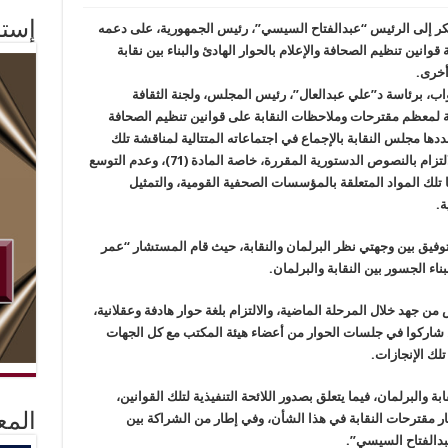
إستم
ر إلى الرئيس “عبدالفتاح السيسي”، رئيس الجمهورية، على دعمه
وانين تنظيم الصحافة والإعلام بالحوار الهادئ والبناء بين نقابة
أخرى.
اب، برئاسة د”علي عبدالعال”، رئيس المجلس، ولجنة الثقافة
ابة لمعظم مقترحات وملاحظات النقابة على قوانين تنظيم الصحافة
حددها مجلس النقابة بالإجماع في اجتماعاته المتتالية لمناقشة تلك
القوانين، والتي كانت تتعلق بالحريات، وضرورة الالتزام بالنصوص الدستورية المقررة، خاصة المادة (71)، وعدم التوسع
تلك المواد المتعلقة بالمؤسسات الصحفية القومية، والتمثيل
ة.
لتوفيق بين وجهتي نظر البرلمان والنقابة، حيث قام المستشار “عمر
اء الجسور بين النقابة والبرلمان.
 من جهد خلال المرحلة الماضية، والالتزام بلغة حوار هادفة وعقلانية،
لذين شاركوا في جلسات الحوار من أعضاء هيئة المكتب مع كل الجهات
تلك الإنجازات.
 والبرلمان، فيما يتعلق بصدور اللائحة التنفيذية لتلك القوانين،
المع
ار مقترحات النقابة في هذا الشأن، وفي إطار من الشراكة بين
دالفتاح السيسي”.