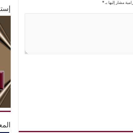
امية مشار إليها بـ
*
إستم
المع