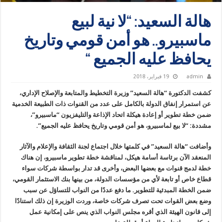
هالة السعيد: “لا نية لبيع
ماسبيرو.. هو أمن قومي وتاريخ
يحافظ عليه الجميع “
admin
19 فبراير، 2018
كشفت الدكتورة “هالة السعيد” وزيرة التخطيط والمتابعة والإصلاح الإداري،
عن استمرار إنفاق الدولة بالكامل على عدد من القنوات ذات الطبيعة الخدمية
ضمن خطة تطوير أو إعادة هيكلة اتحاد الإذاعة والتليفزيون “ماسبيرو”،
مشددة: “لا بيع لماسبيرو، هو أمن قومي وتاريخ يحافظ عليه الجميع”.
وأضافت “هالة السعيد” في كلمتها خلال اجتماع لجنة الثقافة والإعلام والآثار
المنعقد الآن برئاسة أسامة هيكل، لمناقشة خطة تطوير ماسبيرو، إن هناك
خطة لدمج قنوات مع بعضها البعض، وأخرى قد تدار بواسطة شركات سواء
قطاع خاص أو تابعة لأي من مؤسسات الدولة، من بينها بنك الاستثمار القومي،
ضمن الخطة المبدئية للتطوير. ما دفع عددًا من النواب للتساؤل عن سبب
وضع بعض القوات تحت تصرف شركات خاصة، وردت الوزيرة إن ذلك استنادًا
إلى قانون الهيئة الذي أقره مجلس النواب الذي ينص على إمكانية عمل