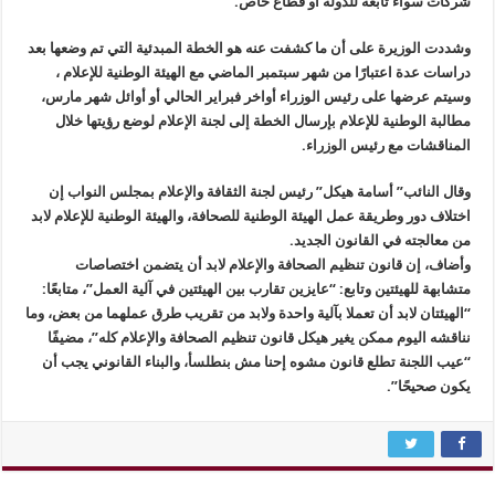
شركات سواء تابعة للدولة أو قطاع خاص.
وشددت الوزيرة على أن ما كشفت عنه هو الخطة المبدئية التي تم وضعها بعد
دراسات عدة اعتبارًا من شهر سبتمبر الماضي مع الهيئة الوطنية للإعلام ،
وسيتم عرضها على رئيس الوزراء أواخر فبراير الحالي أو أوائل شهر مارس،
مطالبة الوطنية للإعلام بإرسال الخطة إلى لجنة الإعلام لوضع رؤيتها خلال
المناقشات مع رئيس الوزراء.
وقال النائب” أسامة هيكل” رئيس لجنة الثقافة والإعلام بمجلس النواب إن
اختلاف دور وطريقة عمل الهيئة الوطنية للصحافة، والهيئة الوطنية للإعلام لابد
من معالجته في القانون الجديد.
وأضاف، إن قانون تنظيم الصحافة والإعلام لابد أن يتضمن اختصاصات
متشابهة للهيئتين وتابع: “عايزين تقارب بين الهيئتين في آلية العمل”، متابعًا:
“الهيئتان لابد أن تعملا بآلية واحدة ولابد من تقريب طرق عملهما من بعض، وما
نناقشه اليوم ممكن يغير هيكل قانون تنظيم الصحافة والإعلام كله”، مضيفًا
“عيب اللجنة تطلع قانون مشوه إحنا مش بنطلسأ، والبناء القانوني يجب أن
يكون صحيحًا”.