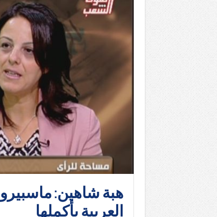
هبة شاهين: ماسبيرو 
العربية بأكملها