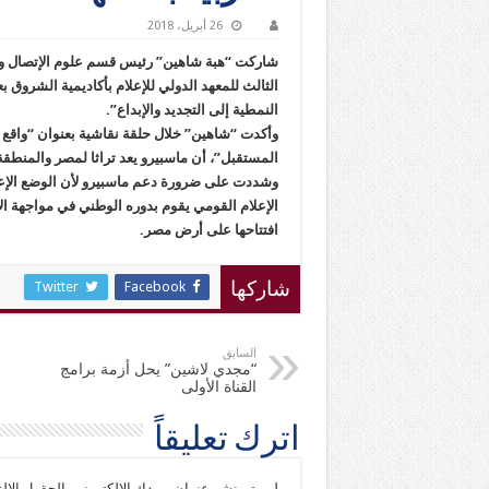
26 أبريل، 2018
شاركت “هبة شاهين” رئيس قسم علوم الإتصال وال
الثالث للمعهد الدولي للإعلام بأكاديمية الشروق 
النمطية إلى التجديد والإبداع”.
وأكدت “شاهين” خلال حلقة نقاشية بعنوان “واقع ا
المستقبل”، أن ماسبيرو يعد تراثا لمصر والمنطقة ا
وشددت على ضرورة دعم ماسبيرو لأن الوضع الإعلام
الإعلام القومي يقوم بدوره الوطني في مواجهة الإ
افتتاحها على أرض مصر.
Twitter
Facebook
شاركها
السابق
“مجدي لاشين” يحل أزمة برامج
القناة الأولى
اترك تعليقاً
لن يتم نشر عنوان بريدك الإلكتروني.
الحقول الإلز