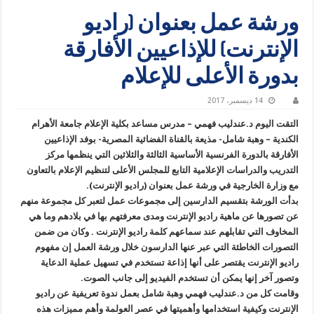
ورشة عمل بعنوان (راديو
الإنترنت) للإذاعيين الأفارقة
بدورة الأعلى للإعلام
14 ديسمبر، 2017
التقت اليوم د.عندليب فهمي – مدرس مساعد بكلية الإعلام جامعة الأهرام
الكندية – وهبة شامل- مذيعة بالقناة الفضائية المصرية- بوفد الإذاعيين
الأفارقة بالدورة الفرنسية الأساسية الثالثة والثلاثين التي ينظمها مركز
التدريب والدراسات الإعلامية التابع للمجلس الأعلى لتنظيم الإعلام بالتعاون
مع وزارة الخارجية في ورشة عمل بعنوان (راديو الإنترنت).
بدأت الورشة بتقسيم الدارسين إلى مجموعات عمل لتعبر كل مجموعة منهم
عن تصورها عن ماهية راديو الإنترنت ومدى معرفتهم بها في بلادهم وما هي
المخاوف التي تقابلهم عند سماعهم كلمة راديو الإنترنت . وكان من ضمن
التصورات الخاطئة التي عبر عنها الدارسون خلال ورشة العمل إن مفهوم
راديو الإنترنت يقتصر على أنها إذاعة تستخدم في تسهيل عملية الدعاية
وتصور آخر إنها يمكن أن تستخدم الفيديو إلى جانب الصوت.
وقامت كل من د.عندليب فهمي وهبة شامل بعمل ندوة تعريفية عن راديو
الإنترنت وكيفية استخدامها وأهميتها في عصر العولمة وأهم مميزات هذه