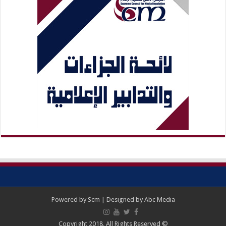
Powered by
Scm
| Designed by
Abc Media
© Copyright 2018, All Rights Reserved