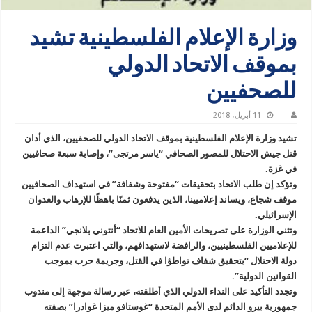
وزارة الإعلام الفلسطينية تشيد
بموقف الاتحاد الدولي
للصحفيين
11 أبريل، 2018
تشيد وزارة الإعلام الفلسطينية بموقف الاتحاد الدولي للصحفيين، الذي أدان
قتل جيش الاحتلال للمصور الصحافي “ياسر مرتجى”، وإصابة سبعة صحافيين
في غزة.
وتؤكد إن طلب الاتحاد بتحقيقات “مفتوحة وشفافة” في استهداف الصحافيين
موقف شجاع، ويساند إعلاميينا، الذين يدفعون ثمنًا باهظًا للإرهاب والعدوان
الإسرائيلي.
وتثني الوزارة على تصريحات الأمين العام للاتحاد “أنتوني بلانجي” الداعمة
للإعلاميين الفلسطينيين، والرافضة لاستهدافهم، والتي اعتبرت عدم التزام
دولة الاحتلال “بتحقيق شفاف تواطؤا في القتل، وجريمة حرب بموجب
القوانين الدولية”.
وتجدد التأكيد على النداء الدولي الذي أطلقته، عبر رسالة موجهة إلى مندوب
جمهورية بيرو الدائم لدى الأمم المتحدة “غوستافو ميزا غوادرا” بصفته