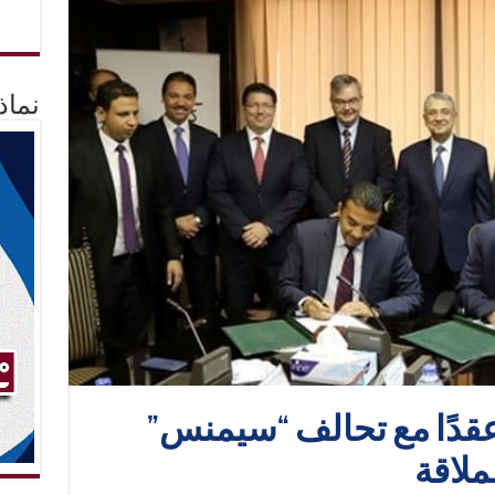
نماذ
 عقدًا مع تحالف “سيمنس”