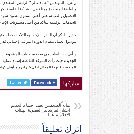
وأعرب المهندس “عماد غالي” الرئيس التنفيذي لش
والطاقة المتجددة ممثلة في الشركة القابضة لكه
التشغيل والصيانة على أعلى مستوى لتصبح نموذ
للخدمات الرقمية للتأكد من أعلى مستويات الإنتاج
موديول يعمل بنظام الدورة المركبة بإجمالي قدرة 4800 م.و لكل موق
ويأتي هذا التعاقد في ضوء متطلبات المشروعات ال
الجديدة حيث رأت الشركة القابضة إسناد عملية ا
المتخصصة بهذا المجال لنقل خبراتهم وتأهيل كواد
Twitter
Facebook
شاركها
السابق
نقابة الصحفيين تعقد اجتماعا لحسم
اختيار المرشحين لعضوية الهيئات
الإعلامية..غدا
اترك تعليقاً