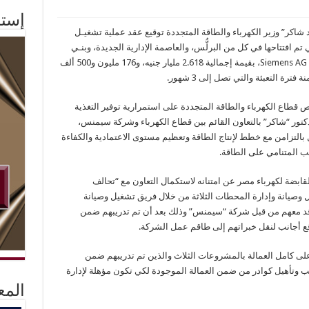
إستم
سبتمبر 2018الدكتور “محمد شاكر” وزير الكهرباء والطاقة المتجددة توقيع عقد عملية تشغيـل
 تم افتتاحها في كل من البرلُّس، والعاصمة الإدارية الجديدة، وبنـي
سويف مع تحالف Siemens AG & Siemens Technologie S.A.E، بقيمة إجمالية 2.618 مليار جنيه، و176 مليون و500 ألف
 قطاع الكهرباء والطاقة المتجددة على استمرارية توفير التغذية
لدكتور “شاكر” بالتعاون القائم بين قطاع الكهرباء وشركة سيمنس،
 بالتزامن مع خطط لإنتاج الطاقة وتعظيم مستوى الاعتمادية والكفاءة
ب المتنامي على الطاقة.
بضة لكهرباء مصر عن امتنانه لاستكمال التعاون مع “تحالف
وصيانة وإدارة المحطات الثلاثة من خلال فريق تشغيل وصيانة
عاقد معهم من قبل شركة “سيمنس” وذلك بعد أن تم تدريبهم ضمن
اقع أجانب لنقل خبراتهم إلى طاقم عمل الشركة.
 على كامل العمالة بالمشروعات الثلاث والذين تم تدريبهم ضمن
دريب وتأهيل كوادر من ضمن العمالة الموجودة لكي تكون مؤهلة لإدارة
المع