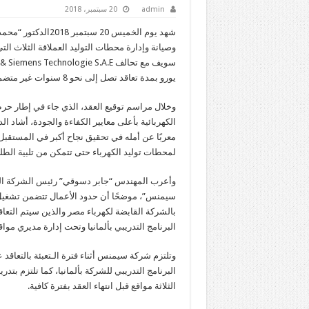
admin
20 سبتمبر، 2018
شهد يوم الخميس 20 
وصيانة وإدارة محطات التوليد العملاقة الثلاث التي
يورو بمدة تعاقد تصل إلى نحو 8 سنوات غير متضمنة فترة التعبئة والتي تصل إلى 3 شهور.
وخلال مراسم توقيع العقد، الذي جاء في إطار حرص
الكهربائية بأعلى معايير الكفاءة والجودة، أشاد ا
معربًا عن أمله في تحقيق نجاح أكبر في المستقبل
لمحطات توليد الكهرباء حتى تتمكن من تلبية الطل
وأعرب المهندس “جابر دسوقي” رئيس الشركة القا
سيمنس”، موضحًا أن حدود الأعمال تتضمن تشغيل 
بالشركة القابضة لكهرباء مصر والذين سيتم الت
البرنامج التدريبي بألمانيا وتحت إدارة مديري مو
وتلتزم شركة سيمنس أثناء فترة الـتعبئة بالتعاقد
البرنامج التدريبي للشركة بألمانيا، كما تلتزم بت
الثلاثة مواقع قبل انتهاء العقد بفترة كافية.