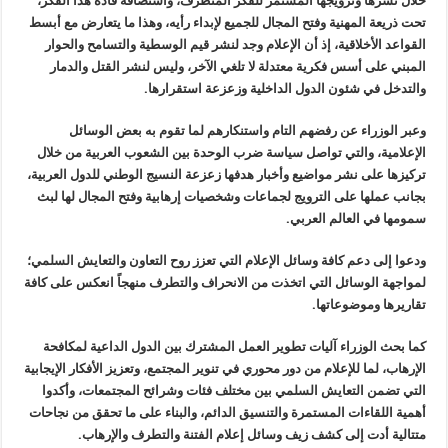
خلال نشرها وترويجها المستمر للفكر المتطرف، واستضافة قادة هذا الفكر،
تحت ذريعة المهنية وفتح المجال للجميع لإبداء رأيه، وهذا ما يتعارض مع أبسط
القواعد الأخلاقية، إذ أن الإعلام وجد لنشر قيم الوسطية والتسامح والحوار
المبني على أسس فكرية معتدلة لا تلغي الآخر، وليس لنشر القتل والدمار
والتدخل في شئون الدول الداخلية وزعزعة استقرارها.
وعبر الوزراء عن رفضهم التام واستنكارهم لما تقوم به بعض الوسائل
الإعلامية، والتي تواصل سياسة ضرب الوحدة بين الشعوب العربية من خلال
تركيزها على نشر مواضيع وأخبار هدفها زعزعة النسيج الوطني للدول العربية،
بجانب عملها على الترويج لجماعات وشخصيات إرهابية وفتح المجال لها لبث
سمومها في العالم العربي.
ودعوا إلى دعم كافة وسائل الإعلام التي تعزز روح التعاون والتعايش السلمي؛
لمواجهة الوسائل التي اتخذت من الانحراف والتطرف منهجاً انعكس على كافة
تقاريرها وموضوعاتها.
كما بحث الوزراء آليات تطوير العمل المشترك بين الدول الداعية لمكافحة
الإرهاب، لما للإعلام من دور محوري في تنوير المجتمع، وتعزيز الأفكار الإيجابية
التي تضمن التعايش السلمي بين مختلف فئات وشرائح المجتمعات، وأكدوا
أهمية اللقاءات المستمرة والتنسيق الدائم، والبناء على ما تحقق من نجاحات
متتالية أدت إلى كشف زيف وسائل إعلام الفتنة والتطرف والإرهاب.