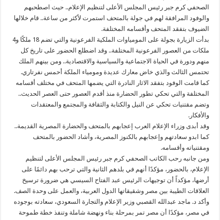
الصحفي كرم جبر رئيس المجلس الأعلى لتنظيم الإعلام.. حيث اصطحبهم
والوفود المرافقة لهم في جولة بالمتحف استمرت لأكثر من ساعة.. قام خلالها
الضيوف بتفقد المتحف وأقسامه المختلفة.
بدأت الزيارة بجولة على المومياوات الملكية الفرعونية والتي تضم 18 ملكًا و4
ملكات من العصور الفرعونية المختلفة.. وقد اضطلع الحضور على تاريخ كل
منهم ودورة في الحياة الاجتماعية والسياسية والاقتصادية.. ومن بينهم الملك
تحتمس الثالث والذي خاض معارك عديدة ومومياء الملكة أحمس نفرتاري.
كما قامت الوفود بتفقد الاثار النادرة التي يضمها المتحف في مختلف أقسامه
المختلفة والتي تحكي تطور الحضارة منذ أقدم العصور حتى العصر الحديث..
وتضم مقتنيات تحكي عن النيل والكتابة والثقافة والمجتمع والمعتقدات
والأفكار.
وقد أبدى وزراء الإعلام العرب إعجابهم بالمتحف والحضارة المصرية القديمة..
كما ابدو سعادتهم وإعجابهم بالكنوز المصرية، وأشاد الحضور بالمتحف
ومقتنياته وأقسامه.
ومن جانبه رحب الكاتب الصحفي كرم جبر رئيس المجلس الأعلى لتنظيم
الإعلام، بالحضور، مؤكدًا أنهم في بلدهم الثانية والتي ترحب بهم دائمًا على
أرضها، مؤكداً أن توجيهات الرئيس عبد الفتاح السيسي هي ضرورة ترسيخ
العلاقات الطيبة بين مصر وشقيقاتها الدول العربية، والعمل على وحدة الصف.
وأكد د. ماجد عبدالله القصبي وزير الإعلام والتجارة السعودي، سعادته بوجوده
في مصر، مؤكدًا أن مصر تمر بمرحلة بناء ونهضة شاملة وتنفذ خطة طموحة