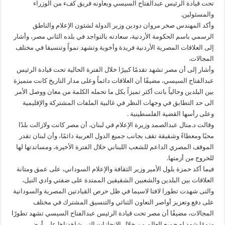
تحت قيادة الرئيس عبدالفتاح السيسي ويعاونه فريق كفء من الوزراء
والمسئولين.
وأكد المهندس صخر مروان دودين وزير الدولة لشئون الإعلام والناطق
الرسمي باسم الحكومة الأردنية، سعادته بالتواجد في بلده الثاني مصر، وأشار
إلى العلاقات المصرية الأردنية فريدة وأخوية وتشهد نمواً وتنسيقا في مختلف
المجالات.
وأشار إلى أن مصر تشهد تقدمًا كبيرًا خلال الفترة الحالية تحت قيادة الرئيس
عبدالفتاح السيسي، مضيفًا أن العلاقات دائماً وعلى مدار التاريخ كانت متميزة
بين البلدين وحالياً باتت أكثر تميزاً بكل ما تحمله الكلمة من معان ووصل الأمر
الى حد التطابق في وجهات النظر في غالبية الملفات المشتركة والإقليمية
وعلى رأسها القضية الفلسطينية .
وقالت د.منال عبدالصمد وزيرة الإعلام في لبنان، أن مصر كانت ولازالت بلدًا
محبًا ومعطاءً وشقيقة تقف بجانب جميع الدول العربية دائمًا، وأن لبنان تقدر
الموقف المصري الداعم للشعب اللبناني خلال الفترة الأخيرة، ومساندتها لها
للخروج من أزمتها.
فيما أكد حمزة بلول الأمير وزير الثقافة والإعلام السوداني، على عمق ومتانة
العلاقات بين البلدين والشعبين الشقيقين الممتدة على ضفتي وادي النيل،
والتى شهدت تطورا لافتا لاسيما في ظل حرص القيادتين المصرية والسودانية
على دفع وتعزيز أواصر التعاون الثنائي والتنسيق المشترك في مختلف
المجالات، مضيفًا أن مصر تحت قيادة الرئيس عبدالفتاح السيسي تشهد تطورًا
ونموًا شهد له جميع العالم من خلال الإنجازات التي شاهدناها على أرض