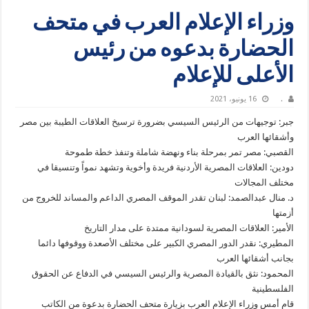
وزراء الإعلام العرب في متحف
الحضارة بدعوه من رئيس
الأعلى للإعلام
.
16 يونيو، 2021
جبر: توجيهات من الرئيس السيسي بضرورة ترسيخ العلاقات الطيبة بين مصر
وأشقائها العرب
القصبي: مصر تمر بمرحلة بناء ونهضة شاملة وتنفذ خطة طموحة
دودين: العلاقات المصرية الأردنية فريدة وأخوية وتشهد نمواً وتنسيقا في
مختلف المجالات
د. منال عبدالصمد: لبنان تقدر الموقف المصري الداعم والمساند للخروج من
أزمتها
الأمير: العلاقات المصرية لسودانية ممتدة على مدار التاريخ
المطيري: نقدر الدور المصري الكبير على مختلف الأصعدة ووقوفها دائما
بجانب أشقائها العرب
المحمود: نثق بالقيادة المصرية والرئيس السيسي في الدفاع عن الحقوق
الفلسطينية
قام أمس وزراء الإعلام العرب بزيارة متحف الحضارة بدعوة من الكاتب