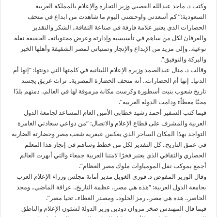
وكتب د. ماجد عبدالله القصبي وزير التجارة والإعلام بالمملكة العربية
السعودية:” كم أسعدني واوحشني اليوم ما شاهدت من ابداع في متحف
الحضارات الذي يعتبر علامة فارقة في صناعة الثقافة.. الشكر والتقدير
والعرفان لكل من ساهم في تأسيسيه وإدارته وعرض محتوياته.. الحقيقة نقلة
نوعية.. وإلى مزيد من الإبداع والإنجاز وتمنياتي لمصر الشقيقة وأهلها الخير
والبركة والتوفيق”.
وقالت د. منال عبدالصمد وزيرة الإعلام اللبنانية في كلمتها التي دونتها: “إنها أم
الدنيا.. إنها أم الحضارات.. أنه متحف الحضارة المصرية.. تراث عريق يجسد
تاريخ شعوب بنيت أسطورة وكرست مكانة مرموقة لها في العالم.. دمتهم بلدًا
محبًا معطاًء ودامت الدولة العربية”.
فيما كتب السفير أحمد رشيد خطابي الأمين العام المساعد لجامعة الدول
العربية والمشرف على قطاع الإعلام والاتصال: “من دواعي سعادتي الغامرة
التواجد بهذا المكان الساحر الذي يعكس عبقرية شعب مصر وحضارته الضاربة
في عمق التاريخ.. كل التقدير لكل من خطط وساهم في إنجاز هذا المعلم
الحضاري والثقافي الذي يعتبر فخرًا لامتنا العربية جمعاء والتي أبهرت العالم
أجمع بموكب نقل المومياوات ملوك مصر العظام”.
وقال الوزير المفوض د. فوزي الغويل مدير أمانة مجلس وزراء الإعلام العرب
بجامعة الدول العربية: “هذه هي مصر.. عظمة التاريخ.. عراقة الماضي.. ومجد
الحاضر.. هذه هي مصر.. رمز الخلود.. ومصدر العطاء.. تحيا مصر”.
فيما قال المهندس صخر مروان دودين وزير الدولة لشئون الإعلام والناطق