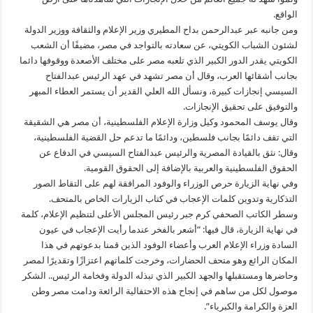
الواقع.
ومن جانبه عبر عبدالرحمن بداح المطيري وزير الإعلام والثقافة ووزير الدولة
لشئون الشباب الكويتي، عن سعادته بالتواجد في مصر، مضيفًا أن الشعب
الكويتي يقدر الدور الكبير الذي تلعبه مصر على مختلف الأصعدة ووقوفها دائما
بجانب أشقائها العرب، وقال أن مصر تشهد في عهد الرئيس عبدالفتاح
السيسي إنجازات كبيرة، ونسأل الله العلي القدير أن يستمر العطاء المبهر
والتوفيق على تحقيق الإنجازات.
وقال يوسف المحمود وكيل وزارة الإعلام الفلسطينية، أن مصر هي الشقيقة
التي تقف دائمًا بجانب فلسطين، ودائمًا ما تدعم حل القضية الفلسطينية،
وقال: نثق بالقيادة المصرية والرئيس عبدالفتاح السيسي في الدفاع عن
الحقوق الفلسطينية والعربية بالإضافة إلى الحقوق القومية.
وفي نهاية الزيارة حرص الوزراء والوفود المرافقة لهم على التقاط الصور
التذكارية وتدوين كلمات الإعجاب في كتاب الزيارات الخاص بالمتحف.
وسطر الكاتب الصحفي كرم جبر رئيس المجلس الأعلى لتنظيم الإعلام، كلمة
في نهاية الزيارة، قال فيها: “أشعر بالفخر عندما رأيت الإعجاب في عيون
السادة وزراء الإعلام العرب وأعضاء الوفود الذين قمنا بدعوتهم في هذا
المكان الرائع وهو متحف الحضارات، وخرجت كلماتهم اعتزازًا وتقديرًا لمصر
وحاضرها ومستقبلها والجهد الكبير الذي تبذله الدولة وفخامة الرئيس.. الشكر
موصول لكل من ساهم في إنجاح هذه الاحتفالية الرائعة ودامت مصر وطن
العزة والكرامة والكبرياء”.