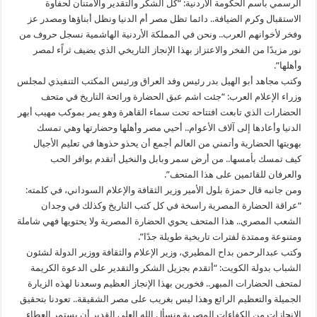
الرسمي باسم الحكومة الأردنية: “كل الشكر والتقدير والامتنان لحفاوة
الاستقبال وكرم الضيافة.. دائما تظل مصر أم الدنيا ونظل أبناؤها ومصدر عز
وفخر لأخوانهم العرب.. ونحن في المملكة الأردنية الهاشمية نسجل حروف من
نور مزيدًا من الفخر والاعتزاز بهذا الإنجاز التاريخي الذي يضيف ثراًء لمصر
وأهلها”.
وكتب مجاهد أبو الهيل بدر رئيس وفد العراق ورئيس المكتب التنفيذي لمجلس
وزراء الإعلام العرب: “جئت اشم عبق الحضارة ورائحة التاريخ في متحف
الحضارات الذي تابعت افتتاحه تحت سماء القاهرة وهو يمر بموكب مهيب أبهر
الدنيا وأعادها إلى آلاف الأعوام.. أحيي مصر وأهلها وحضارتها وهي تمسك
بهويتها الحضارية وأتمني من العالم أجمع أن يحذو حذوها في تعليم الأجيال
كيف تمسك بأمسها.. من أرض سمر وبابل والنخيل أتقدم بوافر الحب
والعرفان للقائمين على هذا المتحف”.
ومن جانبه قال حمزة بلول الأمير وزير الثقافة والإعلام السوداني، في كلمته:
“عراقة الحضارة المصرية راسخة في كل كتب التاريخ وكذلك في وجدان
الشعب المصري.. هذا المتحف يحوي الحضارة المصرية ولا يحتويها فهي شاملة
ومتنوعة وممتدة لفترات تاريخية طويلة جدًا”.
وكتب عبدالرحمن بداح المطيري، وزير الإعلام والثقافة ووزير الدولة لشئون
الشباب بدولة الكويت: “أتقدم بجزيل الشكر والتقدير على الدعوة الكريمة
لمتحف الحضارات المبهر.. فخورين بهذا الإنجاز العظيم وسعدنا لهذه الزيارة
الجميلة والتعظيم الرائع وهذا ليس بغريب على مصر الشقيقة.. تعودنا بتحقيق
الإنجازات من الكفاءات المصرية ونسأل الله العلي القدير أن يستمر العطاء