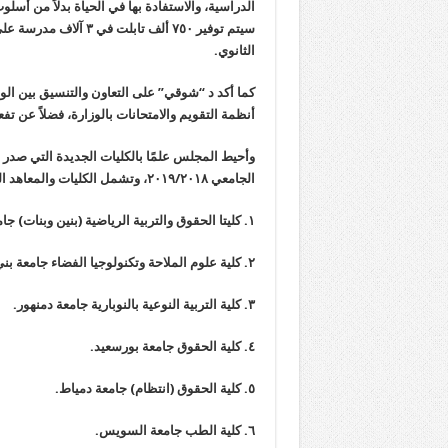
الدراسية، والاستفادة بها في الحياة بدلاً من أسلو
سيتم توفير ٧٥٠ ألف تا
الثانوي.
كما أكد د “شوقي” على التعاون والتنسيق بين ال
أنظمة التقويم والامتحانات بالوزارة، فضلاً عن 
وأحيط المجلس علمًا بالكليات الجديدة التي صدر ب
الجامعي ٢٠١٩/٢٠١٨، وتشمل الكليات والمعاهد التالية:
١. كليتا الحقوق والتربية الرياضية (بنين وبنات) جامعة الفيوم.
٢. كلية علوم الملاحة وتكنولوجيا الفضاء جامعة بني سويف.
٣. كلية التربية النوعية بالنوبارية جامعة دمنهور.
٤. كلية الحقوق جامعة بورسعيد.
٥. كلية الحقوق (انتظام) جامعة دمياط.
٦. كلية الطب جامعة السويس.