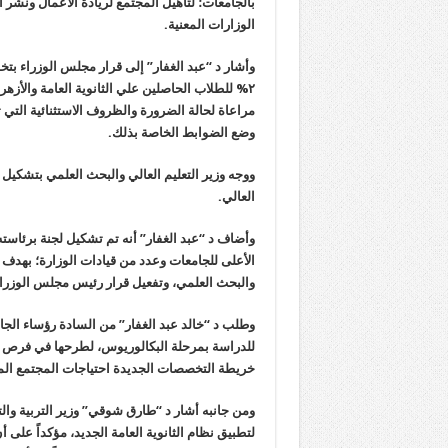
بالجامعات؛ لتأهيل المجتمع لريادة الأعمال ونشر 
الوزارات المعنية.
وأشار د “عبد الغفار” إلى قرار مجلس الوزراء بتخ
مراعاة لحالة الضرورة والظروف الاستثنائية التي
وضع الضوابط الخاصة بذلك.
ووجه وزير التعليم العالي والبحث العلمي بتشكيل ل
العالي.
وأضاف د “عبد الغفار” أنه تم تشكيل لجنة برئاست
الأعلى للجامعات وعدد من قيادات الوزارة؛ بهدف در
والبحث العلمي، وتفعيل قرار رئيس مجلس الوزراء رقم ١١٤٦ لسنة ٢٠١٨ تمهيداً للانتقال للعاصمة الإدا
وطلب د “خالد عبد الغفار” من السادة رؤساء الج
للدراسة بمرحلة البكالوريوس، لطرحها في فرص الت
خريطة التخصصات الجديدة احتياجات المجتمع المصر
ومن جانبه أشار د “طارق شوقي” وزير التربية والتعلي
لتطبيق نظام الثانوية العامة الجديد، مؤكداً على