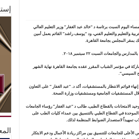
إستم
ء اليوم السبت برئاسة د “خالد عبد الغفار” وزير التعليم العالي
ية والتعليم والتعليم الفني، ود “يوسف راشد” القائم بعمل أمين
ك بمقر المجلس بجامعة القاهرة.
 والجامعات السبت ٢٢ سبتمبر ٢٠١٨.
شاركة في مؤتمر الشباب المقرر عقده بجامعة القاهرة نهاية الشهر
اح السيسي”.
هاء قوائم الانتظار بالمستشفيات، أكد د. “عبد الغفار ” على التعاون
خلال المستشفيات الجامعية ومستشفيات وزارة الصحة.
وحيد الامتحانات بالقطاع الطبى، طالب د “عبد الغفار” رؤساء الجامعات
ت الموحدة في القطاع الطبي بالتنسيق بين عمداء كليات الطب على
 تمهيداً لاستصدار الضوابط المنظمة لذلك.
المع
س الأعلى للجامعات للتنسيق بين مراكز ريادة الأعمال ودعم الابتكار