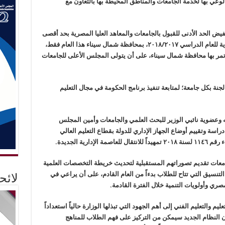
الوعي بها لخدمة الجامعات والمناطق المحيطة بها بالتعاون مع
فيض الحد الأدنى للقبول بالجامعات والمعاهد العليا المصرية بحد أقصى
٢% للطلاب الحاصلين علي الثانوية العامة والأزهرية للعام الدراسي ٢٠١٨/٢٠١٧، بمحافظة شمال سيناء هذا العام فقط،
 تمر بها محافظة شمال سيناء، على أن يتولى المجلس الأعلى للجامعات
جنة بكل جامعة؛ لمتابعة تنفيذ برنامج الحكومة في مجال التعليم
ه وعضوية نائبي الوزير للبحث العلمي والجامعات وأمين المجلس
اسة وتقييم أوضاع الجهاز الإداري للدولة بقطاع التعليم العالي
رية الجديدة.
امعات تقديم تصوراتهم المستقبلية لتحديث خريطة التخصصات العلمية
نسيق التي تتاح للطلاب بدءاً من العام القادم، على أن يراعي في
لائ
ي وأولويات التنمية خلال الفترة القادمة.
م والتعليم الفني إلى أهم الجهود التي تبذلها الوزارة حالياً استعداداً
 أن النظام الجديد سيمكن من التركيز على فهم الطلاب للمناهج