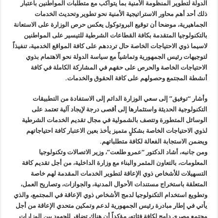
الدولة لتطوير المنظومة الأمنية بما يتواكب مع متطلبات المواطنين باعتبار
ذلك أحد أهم محاور الاستراتيجية الأمنية نحو تطوير وتحديث الخدمات
الجماهيرية، موضحا أن توقيع البروتوكول يعكس حرص الوزارة على الاستعانة
بالتكنولوجيا المتقدمة بكافة القطاعات الشرطية للتيسير على المواطنين
لاسيما ذوي الاحتياجات الخاصة حال ترددهم على كافة المواقع الخدمية، تنفيذاً
لتوجيهات رئيس الجمهورية وتماشياً مع سياسة الدولة نحو الاهتمام بذوي
الاحتياجات الخاصة والحرص على حقهم في المشاركة الكاملة في كافة
أنشطة المجتمع وحصولهم على كافة الحقوق والخدمات.
وأشار “توفيق” إلى سعي الوزارة الدائم إلى الاستفادة من التطبيقات
التكنولوجية الحديثة واستثمارها إلى أقصى درجة لإيجاد آلية تعتمد على
الوسائل المتطورة وتتصف بالشمولية في مجال تقديم الخدمات الشرطية
لذوي الاحتياجات الخاصة بشكلٍ متميز يأخذ بعين الاعتبار كافة احتياجاتهم
ويضمن الاستجابة الفعالة لكافة متطلباتهم.
ومن جانبه، أشاد الدكتور “عمرو طلعت”، وزير الاتصالات وتكنولوجيا
المعلومات، بالتعاون المثمر والبناء مع وزارة الداخلية، من أجل تقديم كافة
التسهيلات للأشخاص ذوي الإعاقة لتطوير الخدمات المقدمة لهم خاصة
المتعلقة باستخراج مستندات الأحوال المدنية، والجوازات، وتصاريح العمل،
وتطويع استخدام التكنولوجيا لدمج الأشخاص ذوي الإعاقة في المجتمع، والذي
يأتي في إطار مبادرة رئيس الجمهورية لدعم وتمكين متحدي الإعاقة من أجل
مجتمع مصري دامج لكافة فئاته، مؤكداً أن هناك تضافر للجهود بين الوزارات