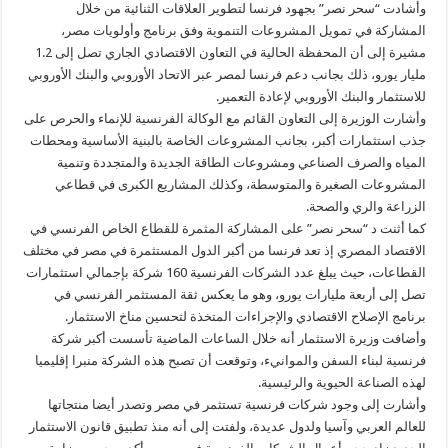
وأشادت “سحر نصر” بجهود فرنسا لتطوير العلاقات الثنائية من خلال
المشاركة في تمويل المشروعات التنموية وفق برنامج وأولويات مصر،
مشيرة إلى أن المحفظة الحالية في التعاون الاقتصادي الجاري تصل إلى 1.2
مليار يورو، ذلك بجانب دعم فرنسا لمصر عبر الاتحاد الأوروبي والبنك الأوروبي
للاستثمار والبنك الأوروبي لإعادة التعمير.
وأشارت الوزيرة إلى التعاون القائم مع الوكالة الفرنسية للإنماء والحرص على
جذب استثمارات أكبر، بجانب المشروعات الخاصة بالبنية الأساسية ومحطات
المياه والصرف الصناعي ومشروعات الطاقة الجديدة والمتجددة وتنمية
المشروعات الصغيرة والمتوسطة، وكذلك المشاريع الكبرى في قطاعي
الزراعة والري والصحة.
كما أثنت د “سحر نصر” على المشاركة المثمرة للقطاع الخاص الفرنسي في
الاقتصاد المصري إذ تعد فرنسا من أكبر الدول المستثمرة في مصر في مختلف
القطاعات، حيث يبلغ عدد الشركات الفرنسية 160 شركة بإجمالي استثمارات
تصل إلى أربعة مليارات يورو، وهو ما يعكس ثقة المستثمر الفرنسي في
برنامج الإصلاح الاقتصادي والإجراءات المتخذة لتحسين مناخ الاستثمار.
وأضافت وزيرة الاستثمار أنه خلال الساعات الماضية تأسست أكبر شركة
فرنسية لبناء السفن والموانيء، وتوقعت أن تصبح هذه الشركة منبرا إقليميا
لهذه الصناعة الحيوية والرئيسية.
وأشارت إلى وجود شركات فرنسية تستثمر في مصر وتصدر أيضا منتجاتها
للعالم العربي وآسيا ولدول عديدة، ولفتت إلى أنه منذ تطبيق قانون الاستثمار