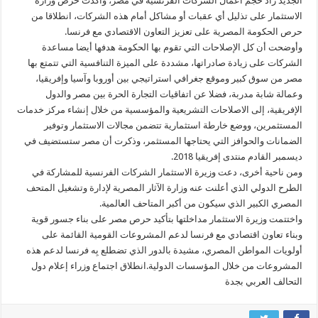
الجديد زاد حجم أعمال الشركات الفرنسية في مصر، وأكدت حرص وزارة
الاستثمار على تذليل أي عقبات أو مشاكل أمام هذه الشركات، انطلاقا من
حرص الحكومة المصرية على تعزيز التعاون الاقتصادي مع فرنسا.
وأوضحت أن كل الإصلاحات التي تقوم بها الحكومة هدفها أيضا مساعدة
الشركات على زيادة صادراتها، مشددة على الميزة التنافسية التي تتمتع بها
مصر من سوق كبير وموقع جغرافي استراتيجي بين أوروبا وآسيا وإفريقيا،
وعمالة شابة مدربة، فضلا عن اتفاقيات التجارة الحرة بين مصر والدول
الإفريقية، إلى الاصلاحات التشريعية والمؤسسية من خلال إنشاء مركز خدمات
المستثمرين، ووضع خارطة استثمارية تتضمن مجالات الاستثمار وتوفير
الضمانات والحوافز التي يحتاجها المستثمر، وذكرت أن مصر ستستضيف في
ديسمبر القادم منتدى إفريقيا 2018.
ومن ناحية أخرى، دعت وزيرة الاستثمار الشركات الفرنسية للمشاركة في
الطرح الدولي الذي أعلنت عنه وزارة الآثار المصرية لإدارة وتشغيل المتحف
المصري الكبير الذي سيكون من أكبر المتاحف العالمية.
واختتمت وزيرة الاستثمار مداخلتها بتأكيد حرص مصر على بناء جسور قوية
وبناء تعاون اقتصادي مع فرنسا لدعم المشروعات القومية القائمة على
أولويات المواطن المصري، مشيدة بالدور الذي تضطلع بِه فرنسا لدعم هذه
المشروعات من خلال المؤسسات الدولية.انطلاق اجتماع وزراء إعلام دول
التحالف العربي بجدة