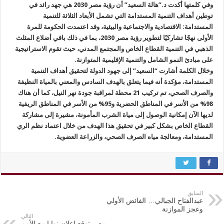
وفي كلمتها أكدت د.”هالة السعيد” أن رؤية مصر 2030 هي جهد رائد في
توطين أهداف التنمية المستدامة التي تشمل الأبعاد الثلاثة للتنمية
المستدامة: الاقتصادية والاجتماعية والبيئية، وقد اعتمدت الحكومة للمرة
الأولى نهجًا تشاركيًا لتطوير رؤية مصر 2030، بما في ذلك باقي أضلاع المثلث
الذهبي في التنمية القطاع الخاص والمجتمع المدني، حيث تقوم الاستراتيجية
على مبادئ النمو الشامل والتنمية الإقليمية المتوازنة.
وخلال الكلمة أشارت “السعيد” إلى جهود الدولة لتحقيق أهداف التنمية
المستدامة، مؤكدة أنه فيما يتعلق بالهدف السادس والمعني بالمياة النظيفة
والصرف الصحي، تم تركيب 21 محطة لمراقبة جودة نهر النيل، كما أن هناك
98% من الأسر في المناطق الحضرية و95% من الأسر في المناطق الريفية
لديها الآن إمكانية الوصول إلى مياة الشرب المأمونة، مشيرة إلى مشاركة
القطاع الخاص بشكل كبير في تحقيق هذا الهدف من خلال اعتماد نظم الري
المستدامة، ومعالجة مياه الصرف الصحي، والزراعة العضوية.
السابق
عبدالفتاح الجبالي… الفائض الأولي
وعجز الموازنة
التالي
مصر توقع إعلان نوايا مع الأمم