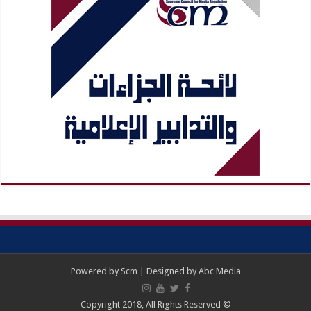
Powered by
Scm
| Designed by
Abc Media
© Copyright 2018, All Rights Reserved