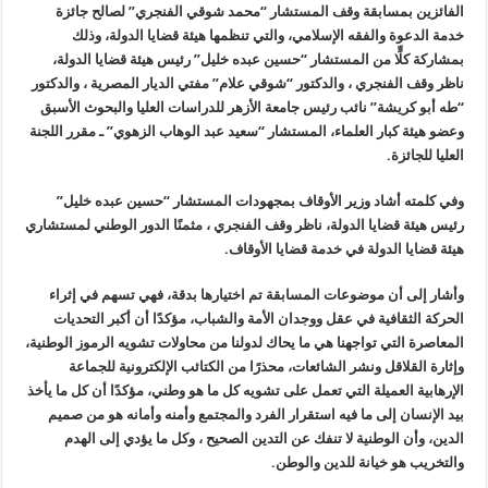
الفائزين بمسابقة وقف المستشار “محمد شوقي الفنجري” لصالح جائزة
خدمة الدعوة والفقه الإسلامي، والتي تنظمها هيئة قضايا الدولة، وذلك
بمشاركة كلٍّا من المستشار “حسين عبده خليل” رئيس هيئة قضايا الدولة،
ناظر وقف الفنجري ، والدكتور “شوقي علام” مفتي الديار المصرية ، والدكتور
“طه أبو كريشة” نائب رئيس جامعة الأزهر للدراسات العليا والبحوث الأسبق
وعضو هيئة كبار العلماء، المستشار “سعيد عبد الوهاب الزهوي” ـ مقرر اللجنة
العليا للجائزة.
وفي كلمته أشاد وزير الأوقاف بمجهودات المستشار “حسين عبده خليل”
رئيس هيئة قضايا الدولة، ناظر وقف الفنجري ، مثمنًا الدور الوطني لمستشاري
هيئة قضايا الدولة في خدمة قضايا الأوقاف.
وأشار إلى أن موضوعات المسابقة تم اختيارها بدقة، فهي تسهم في إثراء
الحركة الثقافية في عقل ووجدان الأمة والشباب، مؤكدًا أن أكبر التحديات
المعاصرة التي تواجهنا هي ما يحاك لدولنا من محاولات تشويه الرموز الوطنية،
وإثارة القلاقل ونشر الشائعات، محذرًا من الكتائب الإلكترونية للجماعة
الإرهابية العميلة التي تعمل على تشويه كل ما هو وطني، مؤكدًا أن كل ما يأخذ
بيد الإنسان إلى ما فيه استقرار الفرد والمجتمع وأمنه وأمانه هو من صميم
الدين، وأن الوطنية لا تنفك عن التدين الصحيح ، وكل ما يؤدي إلى الهدم
والتخريب هو خيانة للدين والوطن.