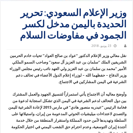
وزير الإعلام السعودي: تحرير
الحديدة باليمن مدخل لكسر
الجمود في مفاوضات السلام
23 يونيو، 2018
نقل معالي وزير الإعلام الدكتور “عواد بن صالح العواد” تحيات خادم الحرمين
الشريفين الملك “سلمان بن عبد العزيز آل سعود” وصاحب السمو الملكي
الأمير “محمد بن سلمان بن عبد العزيز ولي العهد نائب رئيس مجلس الوزراء
وزير الدفاع – حفظهما الله – لوزراء إعلام الدول الأعضاء في تحالف دعم
الشرعية في اليمن المشاركين في الاجتماع.
وأوضح معاليه أن الاجتماع يأتي استمراراً لتنسيق الجهود والعمل المشترك
بين دول التحالف لدعم الشرعية في اليمن الذي تشكل استجابة لدعوة من
فخامة الرئيس “عبدربه منصور هادي” في مارس 2015 لإعادة الشرعية لليمن
والتصدي لاعتداءات ميليشيات الحوثي المدعومة من إيران، واستيلائها على
السلطة وتهديدها لأمن حدود المملكة واستقرار المنطقة من خلال خدمة
أجندة إيران التوسعية، وعدم احترام حق الشعب اليمني في اختيار الحكومة