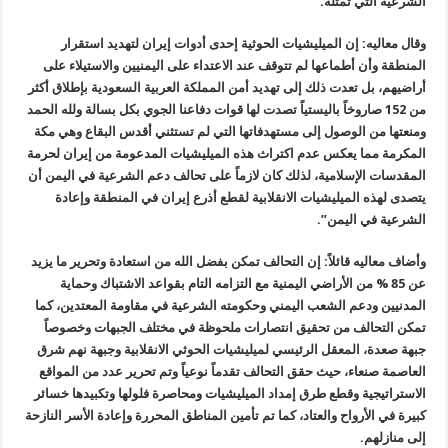
الشرعية التي تمثله.
وقال معاليه: إن الميليشيات الحوثية إحدى أدوات إيران لتهديد استقرار
المنطقة وأن أطماعها لم تتوقف عند الاعتداء على اليمنيين والاستيلاء على
أراضيهم، بل تعدت ذلك إلى تهديد أمن المملكة العربية السعودية بإطلاق أكثر
من 152 صاروخاً باليستياً تصدت لها قوات دفاعنا الجوي بكل بسالة ولله الحمد
ومنعتها من الوصول إلى مستهدفاتها التي لم تستثني أقدس البقاع وهي مكة
المكرمة مما يعكس عدم اكتراث هذه الميليشيات المدعومة من إيران لحرمة
المقدسات الإسلامية، لذلك كان لازماً على تحالف دعم الشرعية في اليمن أن
يتصدى لهذه الميليشيات الانقلابية لقطع أذرع إيران في المنطقة وإعادة
الشرعية في اليمن”.
وأضاف معاليه قائلاً: إن التحالف تمكن بفضل الله من استعادة وتحرير ما يزيد
عن 85 % من الأراضي اليمنية مع التزامه التام بقواعد الاشتباك وحماية
المدنيين ودعم الشعب اليمني وحكومته الشرعية في مقاومة المعتدين، كما
تمكن التحالف من تحقيق انتصارات ملحوظة في مختلف الجبهات وخصوصاً
جبهة صعدة، المعقل الرئيسي لميليشيات الحوثي الانقلابية وجبهة نهم شرق
العاصمة صنعاء، حيث حقق التحالف تقدماً نوعياً وتم تحرير عدد من المواقع
الاستراتيجية وقطع طرق إمداد الميليشيات ومحاصرة فلولها وتكبيدها خسائر
كبيرة في الأرواح والعتاد، كما تم تأمين المناطق المحررة وإعادة الأسر النازحة
إلى منازلهم.