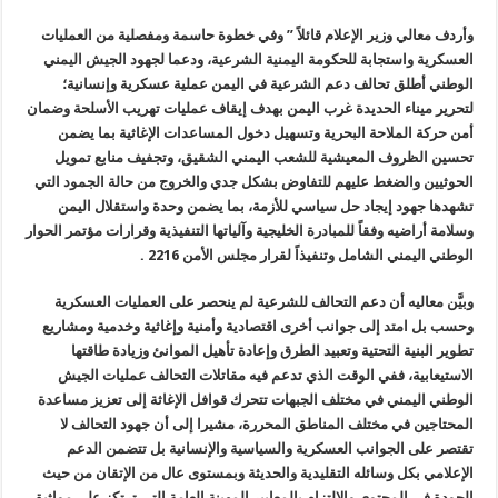
وأردف معالي وزير الإعلام قائلاً ” وفي خطوة حاسمة ومفصلية من العمليات
العسكرية واستجابة للحكومة اليمنية الشرعية، ودعما لجهود الجيش اليمني
الوطني أطلق تحالف دعم الشرعية في اليمن عملية عسكرية وإنسانية؛
لتحرير ميناء الحديدة غرب اليمن بهدف إيقاف عمليات تهريب الأسلحة وضمان
أمن حركة الملاحة البحرية وتسهيل دخول المساعدات الإغاثية بما يضمن
تحسين الظروف المعيشية للشعب اليمني الشقيق، وتجفيف منابع تمويل
الحوثيين والضغط عليهم للتفاوض بشكل جدي والخروج من حالة الجمود التي
تشهدها جهود إيجاد حل سياسي للأزمة، بما يضمن وحدة واستقلال اليمن
وسلامة أراضيه وفقاً للمبادرة الخليجية وآلياتها التنفيذية وقرارات مؤتمر الحوار
الوطني اليمني الشامل وتنفيذاً لقرار مجلس الأمن 2216 .
وبيَّن معاليه أن دعم التحالف للشرعية لم ينحصر على العمليات العسكرية
وحسب بل امتد إلى جوانب أخرى اقتصادية وأمنية وإغاثية وخدمية ومشاريع
تطوير البنية التحتية وتعبيد الطرق وإعادة تأهيل الموانئ وزيادة طاقتها
الاستيعابية، ففي الوقت الذي تدعم فيه مقاتلات التحالف عمليات الجيش
الوطني اليمني في مختلف الجبهات تتحرك قوافل الإغاثة إلى تعزيز مساعدة
المحتاجين في مختلف المناطق المحررة، مشيرا إلى أن جهود التحالف لا
تقتصر على الجوانب العسكرية والسياسية والإنسانية بل تتضمن الدعم
الإعلامي بكل وسائله التقليدية والحديثة وبمستوى عال من الإتقان من حيث
الجودة في المحتوى والالتزام بالمعايير المهينة العامة التي ترتكز على مواثيق