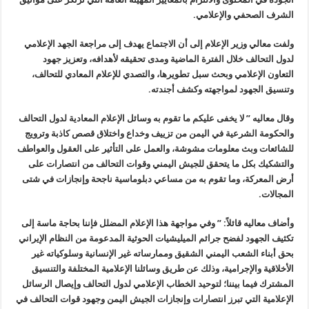
الشرف الصحفي والإعلامي.
ولفت معالي وزير الإعلام إلى أن الاجتماع يهدف إلى مراجعة الجهد الإعلامي
لدول التحالف خلال الفترة الماضية ومدى تحقيقه لأهدافه، وتعزيز جهود
التعاون الإعلامي وبحث سبل تطويرها، والتصدي للإعلام المعادي للتحالف،
وتنسيق الجهود لمواجهته وكشف أجندته.
وقال معاليه ” لا يخفى عليكم ما تقوم به وسائل الإعلام المعادية لدول التحالف
والحكومة الشرعية في اليمن من تزييف وخداع واختلاق قصص كاذبة وترويج
للشائعات وبث معلومات مشوشة، والعمل على التأثير على العقول والعواطف
والتشكيك بكل ما يتحقق للجيش اليمني وقوات التحالف من انتصارات على
أرض المعركة، وما تقوم به من مساعي دبلوماسية ناجحة وإنجازات في شتى
المجالات.
وأضاف معاليه قائلاً: ” وفي مواجهة هذا الإعلام المضلل فإننا بحاجة ماسة إلى
تكثيف الجهود لفضح جرائم الميليشيات الحوثية المدعومة من النظام الإيراني
بحق أبناء الشعب اليمني الشقيق وممارساته غير الإنسانية وسلوكياته غير
الأخلاقية والإجرامية، وذلك عن طريق وسائلنا الإعلامية المختلفة والتنسيق
المشترك فيما بيننا؛ لتوحيد الخطاب الإعلامي لدول التحالف وإيصال الرسائل
الإعلامية التي تبرز انتصارات وإنجازات الجيش اليمن وجهود قوات التحالف في