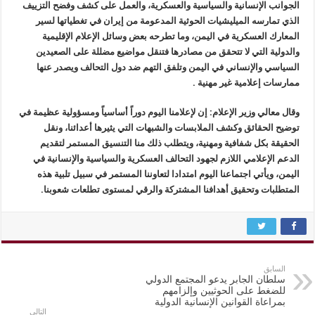
الجوانب الإنسانية والسياسية والعسكرية، والعمل على كشف وفضح التزييف
الذي تمارسه الميليشيات الحوثية المدعومة من إيران في تغطياتها لسير
المعارك العسكرية في اليمن، وما تطرحه بعض وسائل الإعلام الإقليمية
والدولية التي لا تتحقق من مصادرها فتنقل مواضيع مضللة على الصعيدين
السياسي والإنساني في اليمن وتلفق التهم ضد دول التحالف ويصدر عنها
ممارسات إعلامية غير مهنية .
وقال معالي وزير الإعلام: إن لإعلامنا اليوم دوراً أساسياً ومسؤولية عظيمة في
توضيح الحقائق وكشف الملابسات والشبهات التي يثيرها أعدائنا، ونقل
الحقيقة بكل شفافية ومهنية، ويتطلب ذلك منا التنسيق المستمر لتقديم
الدعم الإعلامي اللازم لجهود التحالف العسكرية والسياسية والإنسانية في
اليمن، ويأتي اجتماعنا اليوم امتدادا لتعاوننا المستمر في سبيل تلبية هذه
المتطلبات وتحقيق أهدافنا المشتركة والرقي لمستوى تطلعات شعوبنا.
السابق
سلطان الجابر يدعو المجتمع الدولي
للضغط على الحوثيين وإلزامهم
بمراعاة القوانين الإنسانية الدولية
التالي