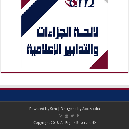
Powered by
Scm
| Designed by
Abc Media
© Copyright 2018, All Rights Reserved