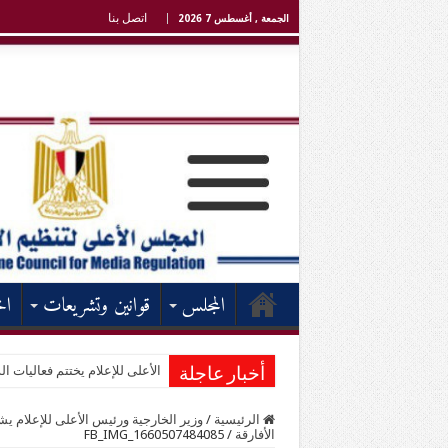
اتصل بنا
الجمعة , أغسطس 7 2026
المجلس
قوانين وتشريعات
اخ
الأعلى للإعلام يختتم فعاليات الد
أخبار عاجلة
الرئيسية
/
وزير الخارجية ورئيس الأعلى للإعلام يش
الأفارقة
/
FB_IMG_1660507484085