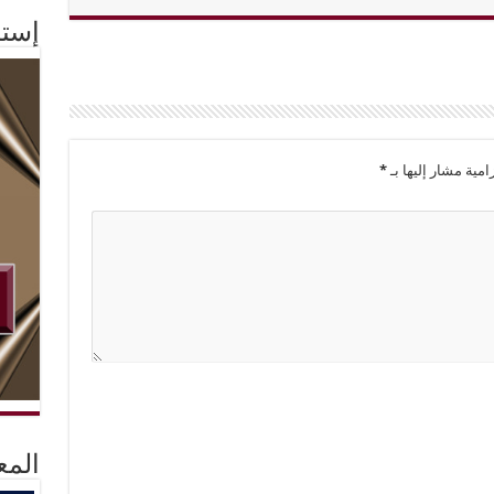
إستم
امية مشار إليها بـ
*
المع