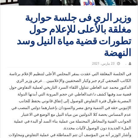
وزير الري فى جلسة حوارية
مغلقة بالأعلى للإعلام حول
تطورات قضية مياة النيل وسد
النهضة
.
23 مارس، 2021
في الجلسة المغلقة التي عقدت بمقر المجلس الأعلى لتنظيم الإعلام برئاسة
الكاتب الصحفي كرم جبر وكبار الصحفيين والإعلاميين…عرض وزير الري
الدكتور محمد عبد العاطي تتناول اللقاء السرد التاريخي لعملية التفاوض حول
قضية سد وفيها كشف د/عبدالعاطي عن حجم المرونة التي أبدتها الدولة
المصرية طوال فترة التفاوض للوصول إلى إتفاق قانوني يحفظ للجانب
الإثيوبي حقه في التنمية وحق مصر والسودان بإعتبارهما دولتي المصب في
عدم المساس بحصة كلا الدولتين من مياة النيل مع الوضع في الاعتبار
الجوانب الفنية والمخاطر المحتملة من عملية بناء السد أو البدء في عملية
الملء الجديدة دون الوصول لآليات محددة.
​وأشار الوزير أنه من المؤسف أن تتم المماطلة في عملية التفاوض ومحاولات