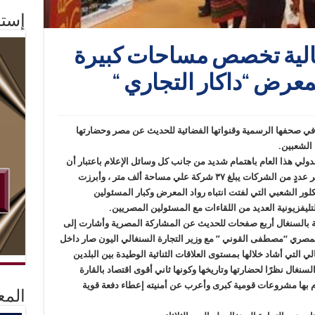
إستم
غالية تخصص مساحات كبيرة
عرض “داكار التجاري “
ي صحفها الرسمية وقنواتها الفضائية للحديث عن مصر وحضارتها
 الشعبين.
لي هذا العام باهتمام شديد من جانب كل وسائل الإعلام باعتبار أن
مصر ضيف شرف المعرض هذا العام وتشارك بأكبر عددٍ من الشركات يبلغ ٣٧ شركة علي مساحة ألف متر ، وأبرزت
كلور الشعبي التي لفتت انتباه رواد المعرض وكبار المسئولين
ليفزيونية العديد من اللقاءات مع المسئولين المصريين.
ة بالسنغال أربع صفحات للحديث عن المشاركة المصرية وأشارت إلى
مصري “مصطفى القوني ” مع وزير التجارة السنغالي اليون صار داخل
 التي أشاد خلالها بمستوى العلاقات الثنائية الوطيدة بين البلدين
لسنغال نظرًا لحضارتها وتاريخها وكونها ثاني أقوى اقتصاد بالقارة
تقام بها مشروعات قومية كبرى وأعرب عن أمنيته إعطاء دفعة قوية
المع