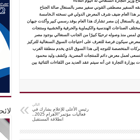
ير التجارة السنغالي له اليوم الثلاثاء
 يرافقه السفير مصطفى القوني سفير مصر بالسنغال صالة الجناح
صر هذا العام ضيف شرف المعرض الدولي في نسخته الـخامسة
ري بالسنغال إن مصر تشارك هذا العام بوفد رسمي كبير وأكدت جيهان
ختلف الصناعات الهندسية والكيماوية والحرفية والخشبية ومنتجات
ي لمس منذ وصوله ترحيبًا كبيرًا من الجانب السنغالي بوجود مصر
عرض سيكون فرصة للتعرف على احتياجات السوق السنغالية للتركيز
لشركات المتخصصة للتوجه إلى هذا السوق الذي يخدم منطقة الغرب
ونسعى لعمل معرض دائم للمنتجات المصرية. وكشف وليد محمود
 بوزارة التجارة عن أنه سيتم عقد العديد من اللقاءات الثنائية بين
التالي
رئيس الأعلى للإعلام يشارك في
لائ
فعاليات مؤتمر”الأهرام 2025..
انطلاقة المستقبل