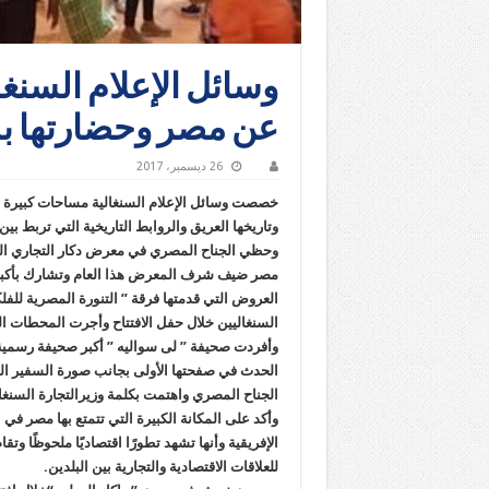
وسائل الإعلام السن
عن مصر وحضارتها بم
26 ديسمبر، 2017
خصصت وسائل الإعلام السنغالية مساحات كبيرة ف
وتاريخها العريق والروابط التاريخية التي تربط بين
وحظي الجناح المصري في معرض دكار التجاري الدو
العروض التي قدمتها فرقة ” التنورة المصرية للفل
السنغاليين خلال حفل الافتتاح وأجرت المحطات الت
وأفردت صحيفة ” لى سواليه ” أكبر صحيفة رسمي
الحدث في صفحتها الأولى بجانب صورة السفير ال
الجناح المصري واهتمت بكلمة وزيرالتجارة السنغالي
وأكد على المكانة الكبيرة التي تتمتع بها مصر في ا
الإفريقية وأنها تشهد تطورًا اقتصاديًا ملحوظًا و
للعلاقات الاقتصادية والتجارية بين البلدين.