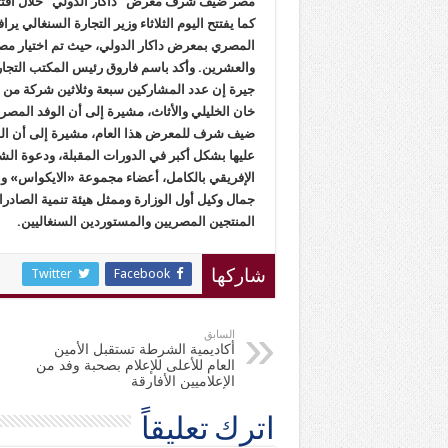
مصر ضيف شرف معرض” داكار الدولي “خلال افتتاح وز
كما يفتتح اليوم الثلاثاء وزير التجارة السنغالي
المصري بمعرض داكار الدولي، حيث تم اختيار م
والعشرين. وأكد باسم فاروق رئيس المكتب التجا
جيرة إن عدد المشاركين سبعة وثلاثين شركة من م
خان الخليلي والأثاث، مشيرة إلى أن الوفد المصر
ضيف شرف للمعرض هذا العام، مشيرة إلى أن الم
عليها بشكل أكبر في الدورات المقبلة، ودعوة ا
الإفريقي بالكامل، أعضاء مجموعة «الايكواس» 
جمال وكيل أول الوزارة وممثل هيئة تنمية الصادرات
المنتجين المصريين والمستوردين السنغاليين.
Twitter
Facebook
شاركها
السابق
أكاديمية الشرطة تستقبل الأمين
العام للأعلى للإعلام بصحبة وفد من
الإعلاميين الأفارقة
اترك تعليقاً