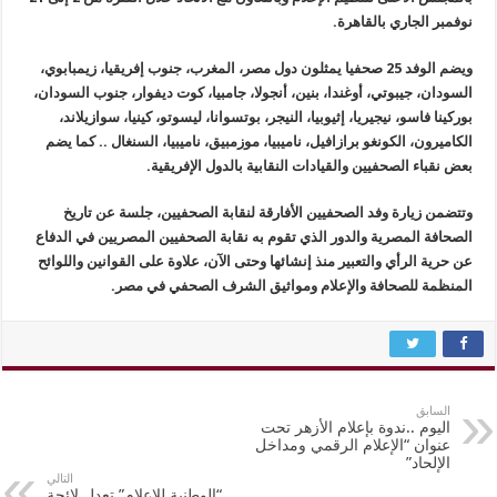
نوفمبر الجاري بالقاهرة.
ويضم الوفد 25 صحفيا يمثلون دول مصر، المغرب، جنوب إفريقيا، زيمبابوي،
السودان، جيبوتي، أوغندا، بنين، أنجولا، جامبيا، كوت ديفوار، جنوب السودان،
بوركينا فاسو، نيجيريا، إثيوبيا، النيجر، بوتسوانا، ليسوتو، كينيا، سوازيلاند،
الكاميرون، الكونغو برازافيل، ناميبيا، موزمبيق، ناميبيا، السنغال .. كما يضم
بعض نقباء الصحفيين والقيادات النقابية بالدول الإفريقية.
وتتضمن زيارة وفد الصحفيين الأفارقة لنقابة الصحفيين، جلسة عن تاريخ
الصحافة المصرية والدور الذي تقوم به نقابة الصحفيين المصريين في الدفاع
عن حرية الرأي والتعبير منذ إنشائها وحتى الآن، علاوة على القوانين واللوائح
المنظمة للصحافة والإعلام ومواثيق الشرف الصحفي في مصر.
السابق
اليوم ..ندوة بإعلام الأزهر تحت
عنوان “الإعلام الرقمي ومداخل
الإلحاد”
التالي
“الوطنية للإعلام” تعدل لائحة