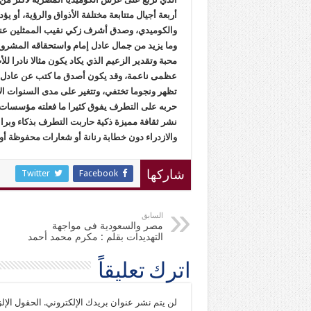
أربعة أجيال متتابعة مختلفة الأذواق والرؤية، أو ي
والكوميدي، وصدق أشرف زكي نقيب الممثلين عندما
وما يزيد من جمال عادل إمام واستحقاقه المشروع
محبة وتقدير الزعيم الذي يكاد يكون مثالا نادرا 
عظمى ناعمة، وقد يكون أصدق ما كتب عن عادل إمام 
تظهر ونجوما تختفي، وتتغير على مدى السنوات الأذ
حربه على التطرف يفوق كثيرا ما فعلته مؤسسات كب
نشر ثقافة مميزة ذكية حاربت التطرف بذكاء وبرا
والازدراء دون خطابة رنانة أو شعارات محفوظة أ
Twitter
Facebook
شاركها
السابق
مصر والسعودية فى مواجهة
التهديدات بقلم : مكرم محمد أحمد
اترك تعليقاً
لن يتم نشر عنوان بريدك الإلكتروني.
الحقول الإلز