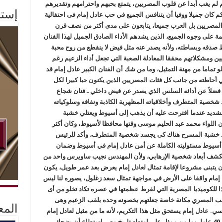
 لم يغب أبدا عن قلوب المصريين، يتمتع بحبهم واحترامهم وتقديرهم
إستم
كم كان جميلا ووفيا أن يتنافس الجميع في حب عادل إمام فى احتفالية
وب المصريين بل العرب جميعا، يتابعون على مدى أكثر من نصف قرن
 على وجوه الجميع، الذين يشدهم الأداء الصادق الجميل لهذا الفنان
ط صدقه وبساطته، ولأنه يصدر عنه مثل فيض لا ينقطع من روح محبة
 ومشكلاتهم محققا المعادلة الصعبة التي تجعل أداء الزعيم رغم
لو تماما من مهنة التمثيل، وما من شك أن الفنان الكبير عادل إمام قد
 أحاطته من جانب كل فئات المصريين الذين يكنون حبا كبيرا لكل
 فضلاً عن أدائه السلس الذي يصدر عن فيض داخلي ـ فنان شجاع
خصية المتطرف وأخلاقياته المظهرية الكاذبة ونفاقه وسلوكياته
 الشديد عندما اقترحت عليه أن يذهب إلى أسيوط ويعتلي خشبة
اللواء محمد عبد الحليم موسى وقتها محافظا لأسيوط، وكان أكثر
 خشبة المسرح هناك كى يجسد شخصية المتطرف، وأكد للرئيس
أسيوط مسئوليته الكاملة عن أمن عادل إمام في أسيوط وضمان
كشف أبعاد شخصية الإرهابي، ولأن المهندس نجيب ساويرس واحد من
أن يتبنى مشروعا لإقامة تمثال لعادل إمام يعرض بعد عمر طويل، يكون
ام واقفا على الأرض في مواجهة تمثال سعد زغلول، يصوره لنا ليس
ا للكوميديا المصرية التي لفرط عظمتها في عصره تكاد تخلو من أى
عب المصري مكانة خاصة جعلتهم يخصونه وحده بلقب الزعيم وهى
المع
ي. عادل إمام يستحق مثل هذا التكريم، لأنه ما من مثيل لعادل إمام
الذي تربع على عرش الكوميديا المصرية لأكثر من 40 عاما، وما من ممثل على امتداد تاريخ مصر استطاع أن يضحك