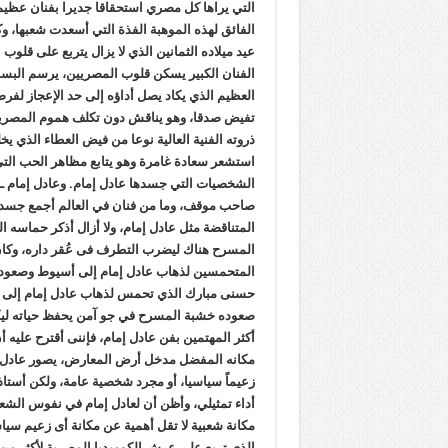
التي يراها كل مصري استحقاقا جديرا بفنان عظيم
الفائق لهذه الموهبة الفذة التي أسعدت شعبها، و
عيد ميلاده الثمانين الذي لا يزال يتربع على قل
الفنان الكبير يسكن قلوب المصريين، يرسم البسمة
العظيم الذي يكاد يصل أداؤه إلى حد الإعجاز لفر
تفيض صدقا، وهو يناقش دون تكلف هموم المصريين
ذروته الفنية العالية نوعا من فيض العطاء الذي يخ
استشعر سعادة غامرة وهو يتابع مظاهر الحب التي
الشخصيات التي جسدها عادل إمام. وعادل إمام ـ
صاحب موقف، وما من فنان في العالم أجمع جسد ش
المتناقضة مثل عادل إمام، ولا أزال أذكر حماسه
المسرح هناك ليضرب التطرف فى عُقر داره، وكان 
المتحمسين لذهاب عادل إمام إلى أسيوط وصعود
حسنى مبارك الذي تحمس لذهاب عادل إمام إلى 
صعوده خشبة المسرح في جو آمن يحفظ حياته لي
أكثر المهتمين بفن عادل إمام، فإننى أقترح عليه 
مكانه المفضل مدخل أرض المعارض، يصور عادل إم
زعيماً سياسيا، أو مجرد شخصية عامة، ولكن أستاذ
أداء تمثيلي، وأظن أن لعادل إمام في نفوس الش
مكانة شعبية لا تقل أهمية عن مكانة أى زعيم سياس