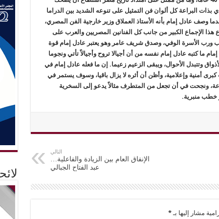
ؤدي بذات البراعة كل ألوان فن التمثيل على تنوعه الشديد بين الدراما
 وصف عادل إمام بأنه الأستاذ العملاق وزير خارجية الفن المصري،
 هذا الإجماع الكبير من جانب كل الفنانين المصريين والعرب على
للأب ورب الأسرة الوفي، وصدق شريف عامر وهو يعتبر عادل إمام قوة
ما كتبه عادل إمام نفسه من أن أجيالا تروح وأجيالاً تأتي ونجوما
واق وتتبدل الأحوال، ويبقى الزعيم زعيما. إن ما فعله عادل إمام في
رى أمنية وإعلامية، وأظن أن أثره لا يزال باقيا، وسوف يستمر في
عة، ونجحت في أن تجعل من المتطرف مثالاً يدعو إلى السخرية
و خطب منبرية.
التالي
الإنفاق العام بين الزيادة والفاعلية…
عبد الفتاح الجبالي
لائ
امية مشار إليها بـ
*