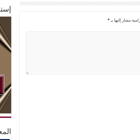
إستم
امية مشار إليها بـ
*
المع