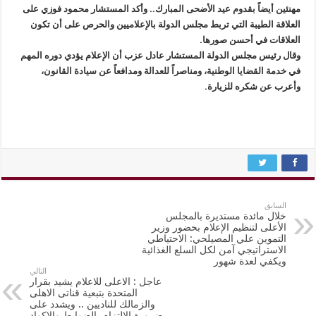
مهنئين أيضاً بقدوم عيد الأضحى المبارك.. وأكد المستشار محمود فوزي على
العلاقة الطيبة التي تربط مجلس الدولة بالإعلاميين والحرص على أن تكون
العلاقات في أحسن صورها.
وقال رئيس مجلس الدولة المستشار عادل عزب أن الإعلام يؤدي دوره المهم
في خدمة القضايا الوطنية، ومناصراً للعدالة ومدافعاً عن سيادة القانون،
وأعرب عن شكره للزيارة.
السابق
خلال مائدة مستديرة بالمجلس
الأعلى لتنظيم الإعلام بحضور وزير
التموين علي المصيلحي: الاحتياطي
الاستراتيجي آمن لكل السلع الغذائية
ويكفي لعدة شهور
التالي
عاجل : الاعلى للاعلام يشيد بقرار
المتحدة بتبعية قناتى الاهلى
والزمالك للناديين .. ويشدد على
ضرورة الالتزام بالضوابط والاكواد