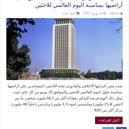
أراضيها بمناسبة اليوم العالمي للاجئين
admin
20 يونيو، 2019
اخبار عامة
تجدد مصر التزامها الأخلاقي والقانوني تجاه اللاجئين المتواجدين على أراضيها
بمناسبة حلول اليوم العالمي للاجئين والموافق 20 يونيو من كل عام، حيث
يُمثل ذلك اليوم فرصة للتذكير بمعاناة أكثر من 68,5 مليون شخص، ما بين
لاجئين (25,4 مليون) وملتمسي لجوء (3,1 مليون) ونازحين داخلياً (40 مليون)
يتركز أكثر من 85% …
أكمل القراءة »