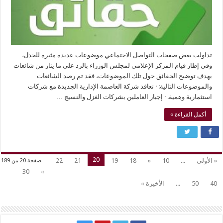
تداولت بعض صفحات التواصل الاجتماعي موضوعات عديدة مثيرة للجدل،
وفي إطار قيام المركز الإعلامي لمجلس الوزراء بالرد على ما يثار من شائعات
بهدف توضيح الحقائق حول تلك الموضوعات، فقد تم رصد الشائعات
والموضوعات التالية: · تعاقد شركة العاصمة الإدارية الجديدة مع شركات
استثمارية وهمية. · إجبار العاملين بشركات الغزل والنسيج …
أكمل القراءة »
20
« الأولى
...
10
«
18
19
21
22
صفحة 20 من 189
30
»
40
50
...
الأخيرة »