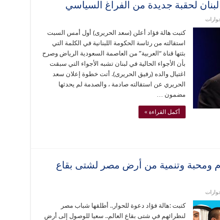
لبنان لحقبة جديدة من الفراغ السياسي
حوارات
كتبت هالة فؤاد أعلن (سعد الحريرى) أول أمس السبت
استقالته من رئاسة الحكومة اللبنانية في الكلمة التي
بثتها قناة “العربية” من العاصمة السعودية الرياض وصرح
بأن الأجواء الحالية في لبنان تشبه الأجواء التي سبقت
اغتيال والده (رفيق الحريرى). أتت خطوة إعلان سعد
الحريري عن استقالته صادمة ، والصدمة لم يحدثها
مضمون …
أكمل القراءة »
ام ومحبة وتنمية من أرض مصر لشتى بقاع
حوارات
كتبت :هالة فؤاد دعوة للحوار.. أطلقها شباب مصر
لنظرائهم في شتى بقاع العالم.. سعيا للوصول إلى أرض