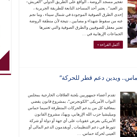
تفجير مسجد الروضة ، الواقع على الطريق الدولي “العريش–
بئر العبد” ، يعتبر أحد المساجد التابعة للطريقة الجريرية ،
إحدى الطرق الصوفية الموجودة في شمال سيناء ، وما نجم
عنه من سقوط شهداء و مصابين ، نتيجة لأن منطقة الروضة
تعتبر معقل للصوفيين والطرق الصوفية والتي تعتبرها
الجماعات الإرهابية في …
أكمل القراءة »
اس.. ويدين دعم قطر للحركة”
تقدم أعضاء جمهوريين بلجنة العلاقات الخارجیة بمجلس
النواب الأمریكى “الكونجرس”، بمشروع قانون يقضي
بمعاقبة كل من يدعم الحركات المتطرفة لاسيما حماس
وميليشيا حزب الله الإرهابي، ويهدّد مشروع القانون
الأمريكي بفرض عقوبات على أي جهة أو دولة أو شركة
تتورط في دعم التنظيمات , أویقدمون الدعم المالى أو
العینى لحركة حماس. …