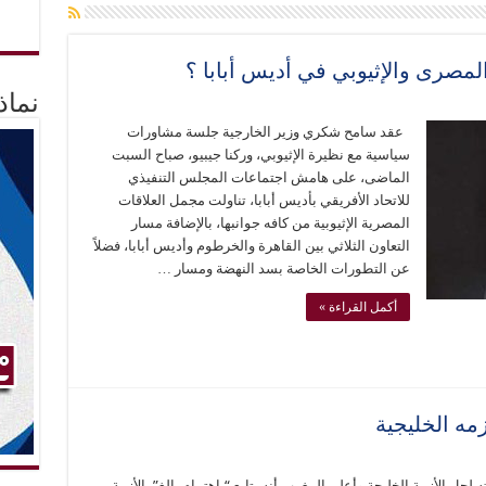
المصرى والإثيوبي في أديس أبابا ؟
نماذ
عقد سامح شكري وزير الخارجية جلسة مشاورات
سياسية مع نظيرة الإثيوبي، وركنا جيبيو، صباح السبت
الماضى، على هامش اجتماعات المجلس التنفيذي
للاتحاد الأفريقي بأديس أبابا، تناولت مجمل العلاقات
المصرية الإثيوبية من كافه جوانبها، بالإضافة مسار
التعاون الثلاثي بين القاهرة والخرطوم وأديس أبابا، فضلاً
عن التطورات الخاصة بسد النهضة ومسار …
أكمل القراءة »
ه الخليجية
ل الأزمة الخليجة وأعلن المغرب أنه يتابع “باهتمام بالغ”، الأزمة