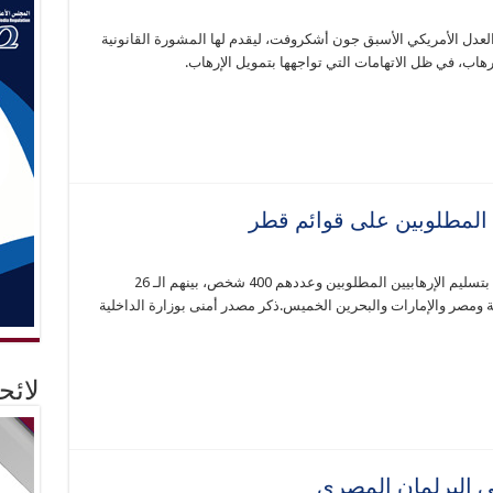
ير العدل الأمريكي الأسبق جون أشكروفت، ليقدم لها المشورة القانونية
رهاب، في ظل الاتهامات التي تواجهها بتمويل الإرهاب.
المطلوبين على قوائم قطر
جددت السلطات المصرية طلبها للإنتربول الدولي بتسليم الإرهابيين المطلوبين وعددهم 400 شخص، بينهم الـ 26
 ومصر والإمارات والبحرين الخميس.ذكر مصدر أمنى بوزارة الداخلية
لائ
ي البرلمان المصري