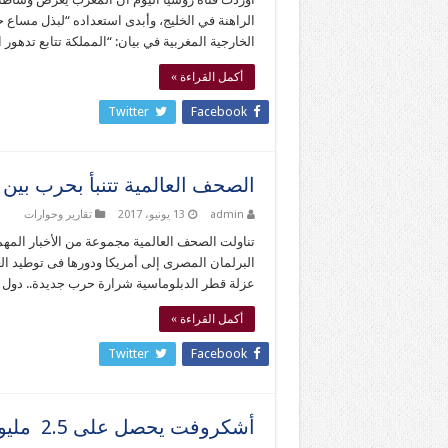
الراهنة في الخليج، وأبدى استعداده “لبذل مساع
الخارجية المغربية في بيان: “المملكة تتابع تدهور ا
أكمل القراءة »
Twitter
Facebook
الصحف العالمية تتنبأ بحرب بين 
admin
13 يونيو، 2017
تقارير وحوارات
تناولت الصحف العالمية مجموعة من الأخبار المهمة
البرلمان المصرى إلى أمريكا ودورها فى توطيد ال
عزلة قطر الدبلوماسية شرارة حرب جديدة.. دول ا
أكمل القراءة »
Twitter
Facebook
أشكروفت يحصل على 2.5 مليون دولار من قطر