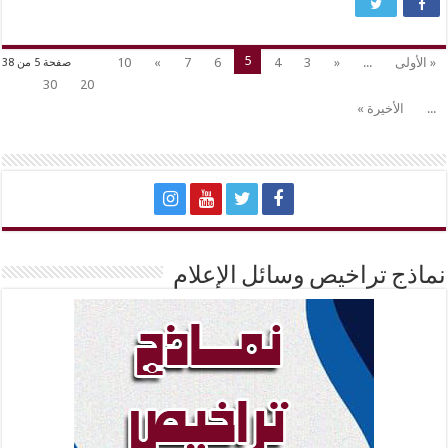
5
« الأولى
...
«
3
4
6
7
»
10
صفحة 5 من 38
30
20
...
الأخيرة »
نماذج تراخيص وسائل الإعلام