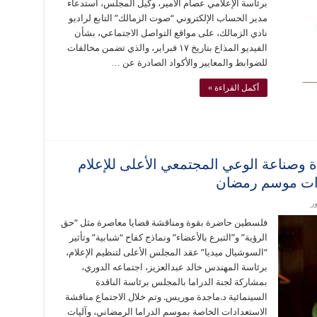
برئاسة الإعلامي عصام الأمير، وكيل المجلس، استدعاء
مدير الحساب الإلكتروني “صوت الزمالك” التابع لراديو
نادي الزمالك، على مواقع التواصل الاجتماعي، بشأن
الفيديو المذاع بتاريخ ١٧ فبراير، والذي تضمن مخالفات
للضوابط والمعايير والأكواد الصادرة عن …
أكمل القراءة »
 وصناعة الوعي المجتمعي الأعلى للإعلام
ادات موسم رمضان
ر
فلسطين حاضرة بقوة ومناقشة قضايا معاصرة مثل “حق
الرؤية” و”التبرع بالأعضاء” ونماذج كفاح “شبابية” وتأثير
“السوشيال ميديا” عقد المجلس الأعلى لتنظيم الإعلام،
برئاسة المهندس خالد عبدالعزيز، اجتماعه الدوري،
بمشاركة لجنة الدراما بالمجلس برئاسة الناقدة
السينمائية د.ماجدة موريس. وتم خلال الاجتماع مناقشة
الاستعدادات الخاصة بموسم الدراما الرمضاني، وآليات