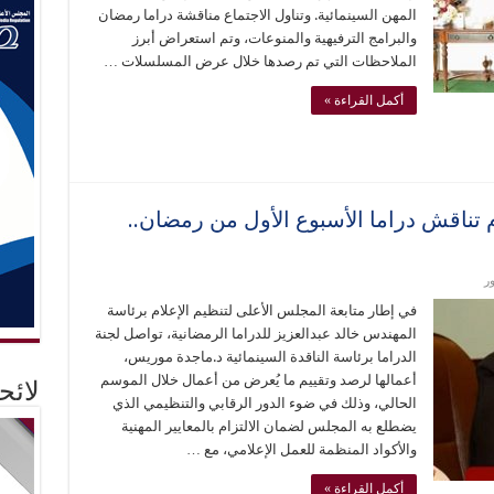
المهن السينمائية. وتناول الاجتماع مناقشة دراما رمضان
والبرامج الترفيهية والمنوعات، وتم استعراض أبرز
الملاحظات التي تم رصدها خلال عرض المسلسلات …
أكمل القراءة »
لام تناقش دراما الأسبوع الأول من رمضان..
ر
في إطار متابعة المجلس الأعلى لتنظيم الإعلام برئاسة
المهندس خالد عبدالعزيز للدراما الرمضانية، تواصل لجنة
الدراما برئاسة الناقدة السينمائية د.ماجدة موريس،
أعمالها لرصد وتقييم ما يُعرض من أعمال خلال الموسم
لائ
الحالي، وذلك في ضوء الدور الرقابي والتنظيمي الذي
يضطلع به المجلس لضمان الالتزام بالمعايير المهنية
والأكواد المنظمة للعمل الإعلامي، مع …
أكمل القراءة »