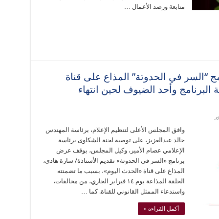
متابعة ورصد الأعمال …
ج “السر في الحدوتة” المذاع على قناة
البرنامج وأحد الضيوف لحين انتهاء
ر
وافق المجلس الأعلى لتنظيم الإعلام، برئاسة المهندس
خالد عبدالعزيز، على توصية لجنة الشكاوى برئاسة
الإعلامي عصام الأمير، وكيل المجلس، بوقف عرض
برنامج «السر في الحدوتة» تقديم الأستاذة/ سارة هادي،
المذاع على قناة «الحدث اليوم»، بسبب ما تضمنته
الحلقة المذاعة يوم ١٤ فبراير الجاري، من مخالفات،
واستدعاء الممثل القانوني للقناة. كما …
أكمل القراءة »