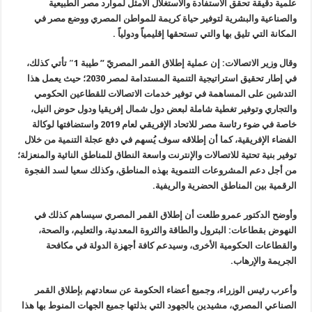
علمية دقيقة تحقق الاستفادة والاستغلال الأمثل لموارد مصر الطبيعية
والصناعية والبشرية لتوفير حياة كريمة للمواطن المصري ووضع مصر في
المكانة التي تليق بها والتي تستحقها إقليمياً ودولياً .
وقال وزير الاتصالات: إن عملية إطلاق القمر المصريّ ” طيبة 1″ تأتي كذلك،
في إطار تحقيق استراتيجية التنمية المستدامة لمصر 2030؛ حيث يعمل هذا
التدشين على المساهمة في توفير خدمات الاتصالات للقطاعين الحكومي
والتجاري وتوفير تغطية شاملة لبعض دول شمال إفريقيا ودول حوض النيل،
خاصة في ضوء رئاسة مصر للاتحاد الإفريقي لعام 2019 واستضافتها لوكالة
الفضاء الإفريقية، كما أن إطلاقه سوف يُسهم في دفع عجلة التنمية من خلال
توفير بنية تحتية للاتصالات والإنترنت واسعة النطاق للمناطق النائية والمنعزلة؛
من أجل دعم المشروعات التنموية بهذه المناطق، وكذلك سعيا لسد الفجوة
الرقمية بين المناطق الحضرية والريفية.
وأوضح الدكتور عمرو طلعت أن إطلاق القمر المصري سيساهم كذلك في
النهوض بقطاعات: البترول والطاقة والثروة المعدنية، والتعليم، والصحة،
والقطاعات الحكومية الأخرى، وسيدعم كافة أجهزة الدولة في مكافحة
الجريمة والإرهاب.
وأعرب رئيس الوزراء، وجميع أعضاء الحكومة عن سعادتهم بإطلاق القمر
الصناعي المصري، مشيدين بالجهود التي بذلتها جميع الجهات المنوط بها هذا