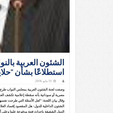
الشئون العربية بالنو
استطلاعًا بشأن “حلا
13 مايو، 2018
وصفت لجنة الشئون العربية بمجلس النواب طرح موق
مصرية أو سودانية بأنه سقطة إعلامية تكشف العد
وقال بيان اللجنة: “لعل الأسئلة التي طرحت نفس
الشئون الداخلية للدول- هل المقصود إفساد العلاق
الدول الشقيقة بإحداث فتنة مدفوعة علينا وعلى أش