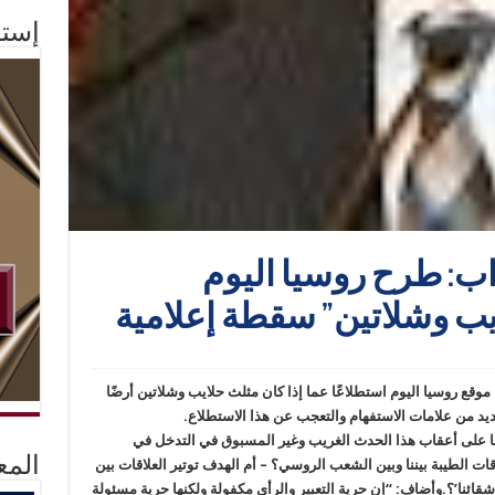
إستم
اب: طرح روسيا اليوم
يب وشلاتين” سقطة إعلامية
ع روسيا اليوم استطلاعًا عما إذا كان مثلث حلايب وشلاتين أرضًا
يد من علامات الاستفهام والتعجب عن هذا الاستطلاع.
ها على أعقاب هذا الحدث الغريب وغير المسبوق في التدخل في
المع
ات الطيبة بيننا وبين الشعب الروسي؟ – أم الهدف توتير العلاقات بين
قائنا’؟.وأضاف: “إن حرية التعبير والرأي مكفولة ولكنها حرية مسئولة