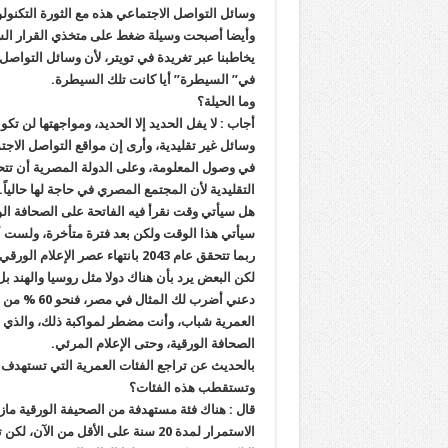
وسائل التواصل الاجتماعي هذه مع الثورة التكنول
وأيضا أصبحت وسيلة ضغط على متخذي القرار السي
يخاطبنا عبر تغريدة في تويتر، لأن وسائل التواصل 
في” السيطرة” أيا كانت تلك السيطرة.
وما الحيلة؟
أجاب : لا يفل الحديد إلا الحديد، ومواجهتها لن تكو
وسائل غير تقليدية، وأرى إن مواقع التواصل الاجتما
في وصول المعلومة، وعلى الدولة المصرية أن تتح
التقليدية لأن المجتمع المصري في حاجة لها حالياً.
هل سيأتي وقت نقرأ فيه الفاتحة على الصحافة ال
سيأتي هذا الوقت ولكن بعد فترة متأخرة، ولست أن
ربما تتحقق عام 2043 بانتهاء عصر الإعلام الورقي..
لكن البعض يرد بأن هناك دولا مثل روسيا والهند ب
دعني أضرب ل
العمرية شباب، وأنت مضطر لمواكبة ذلك، والذي 
الصحافة الورقية، وحتى الإعلام المرئي.
بالحديث عن تراجع الفئات العمرية التي تستهدف 
وتستقطب هذه الفئات؟
قال : هناك فئة مستهدفة من الصحيفة الورقية ماز
الاستمرار لمدة 20 سنة على الأقل م