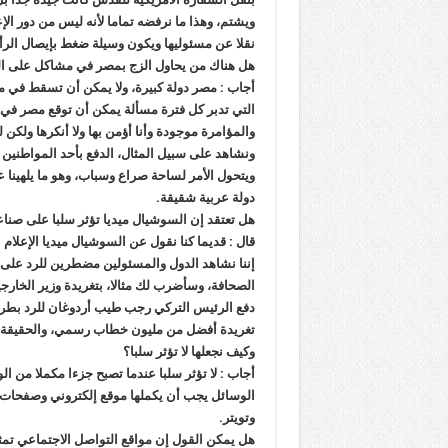
ويشتم، وهذا ما نرفضه تماما لأنه ليس من دور الإ
نقلا عن مسئوليها ويكون وسيلة ضغط بإيصال الر
هل هناك من يحاول الزج بمصر في مشاكل على ال
أجاب : مصر دولة كبيرة، ولا يمكن أن تسقط في مث
التي تدبر كل فترة مسألة يمكن أن توقع مصر في 
والمؤامرة موجودة وأنا أؤمن بها ولا أنكرها ولكن
ونشاهد على سبيل المثال، الدفع بأحد المواطنين
ويتحول الأمر لساحة صراع وسباب، وهو ما يلهينا 
دولة عربية شقيقة.
هل تعتقد إن السوشيال ميديا تؤثر سلبا على صناع
قال : قديما كنا نقول عن السوشيال ميديا الإعلام ا
إننا نشاهد الدول والمسئولين مضطرين للرد على و
الصحافة، وسأضرب لك مثالا، بتغريدة وزير الخارج
دفع الرئيس التركي رجب طيب أردوغان للرد بطريقة
تغريدة أفضل من مليون خطاب رسمي، والحقيقة إن
وكيف نجعلها لا تؤثر سلبا؟
أجاب : لا تؤثر سلبا عندما تصبح جزءا مكملا من ال
الوسائل يجب أن يكملها موقع إلكتروني وصفحات 
وتويتر.
هل يمكن القول إن مواقع التواصل الاجتماعي تم