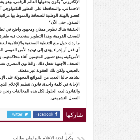
الإلكتروني” يكون بدخولها العالم الرقمي، وهو 
الاجتماعي، والمحافظة على التطور التكنولوجي أولا
كعضو بالهيئة الوطنية للصحافة والمنوط بها مرا
المبذول حتى الآن؟
الحقيقة هناك تطوير ممتاز، ومجهود واضح في تطو
للصحف القومية، وهذا التطوير ستحدث فيه طفرة ف
ما ردك حول منع التغطية الصحفية والإعلامية لب
أي فعل أو إجراء يؤدي إلى تهديد الأمن القومي ا
الأمريكية، يمنع تصوير المتهمين أثناء محاكمتهم
الصحف الأجنبية تفعل ذلك. والقانون المصري نفسه
بالحبس، ولكن تلك العقوبة غير مفعلة.
نشاهد حاليا العديد من المواقع المجهولة على ا
الإجابة في كلمة واحدة، قانون تنظيم الإعلام ال
والقانون لديه الحلول لكل هذه المخالفات ونحن ش
الفصل التشريعي.
Twitter
Facebook
شاركها
السابق
وكيل لجنة الإعلام بالبرلمان يطالب