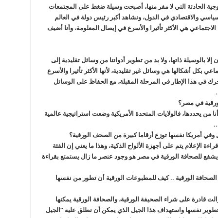
وجية الحادثة التي لا مفر منها، أصبحت وسيلة ضغط على المجتمعات
اسي والاقتصادي في الدول، ونشاهد أكبر رئيس دولة في العالم
الاجتماعي هي الأكثر تأثيرا والأسرع في إيصال المعلومة، وأنا أضيف
ن إلا بالوسيلة ذاتها، ولا بد من تطوير أدواتنا من وسائل تقليدية إلى
عي بكل أشكالها هي وسائل غير تقليدية، لأنها الأكثر تأثيرا والأسرع
رك في هذا الإطار في المرحلة المقبلة، مع الحفاظ على الوسائل
.
ورقية في مصر؟
ا من يحددها، فالولايات المتحدة الأمريكية وضعت استراتيجية عالمية
ل وفي أمريكا نفسها توزع أرقاما كبيرة من الصحف الورقية؟
ك المثال في مصر، فنحو 60 % من قراءة الإعلام يتم على أجهزة الألواح الذكية، وهذا ما يعني إن الفئة
يشفع للصحافة الورقية في مصر هو وجود عنصر ما زال يستمتع بقراءة
الصحافة الورقية .. كيف للمطبوعات الورقية أن تطور من نفسها
الت قادرة على شراء الصحيفة الورقية، والصحافة الورقية يمكنها
ن الآن، لكن تطوير نفسها واستهداف هذا الجيل الذي يمكن أن نطلق عليه “الجيل