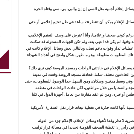
وسائل إعلام أجنبية مثل السي إن إن والبي. بي. سي وقناة الحرة
أنت تعمل في المقام الأول صحفيا، فهل ترى أن وسائل الإعلام يمكن أن تنتظر 24 ساعة في ظل تعتيم إعلامي أو حتى
 برغم كوني صحفيا وإعلاميا، وأنا أعترض على وصف التعتيم الإعلامي،
 وقتها، لم يكن قد انتهى بعد، ولم تكن الجهات المسئولة قد تمكنت
عمليات تدار وقوات دعم تصل، وبالتالي بعض وسائل الإعلام كانت في
تلك المعلومات مغلوطة. وهو ما ظهر بشكل واضح في أعداد الشهداء
ع وسائل الإعلام في حادثتي الواحات ومسجد الروضة كيف ترى ذلك؟
 بين الحادثتين مختلف تماما، فحادثة مسجد الروضة وقعت في مدينة
رنت وفي وسط مدنيين وسكان، ومن السهل جدا الوصول للمعلومات، حتى
جد والضحايا من خلال مواطنين، لكن حادث الواحات في منطقة
اطنين أو غيره، ومن ثم عقد مقارنة بين تعامل أجهزة الدول في كلتا
ية بأنها كانت حذرة في تغطية تبعات قرار نقل السفارة الأمريكية
ية لا تدار وفقا لأهواء وسائل الإعلام، الإعلام جزء من الدولة
في رأيي إن تغطية الصحف القومية تحديدا في مسألة قرار ترامب
بل ممتازة، وربما لم ترض طموح البعض ممن يريدون إعلاما يسب