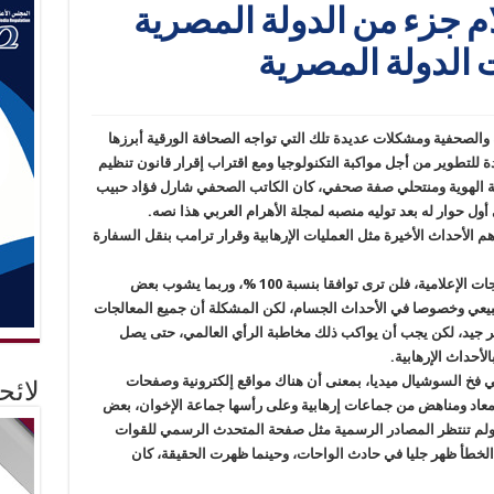
م جزء من الدولة المصرية
 الدولة المصرية
 والصحفية ومشكلات عديدة تلك التي تواجه الصحافة الورقية أبرزها
 للتطوير من أجل مواكبة التكنولوجيا ومع اقتراب إقرار قانون تنظيم
ولة الهوية ومنتحلي صفة صحفي، كان الكاتب الصحفي شارل فؤاد حبيب
ل حوار له بعد توليه منصبه لمجلة الأهرام العربي هذا نصه.
م الأحداث الأخيرة مثل العمليات الإرهابية وقرار ترامب بنقل السفارة
قال : في الحقيقة لا يستقر رأي موحد حول المعالجات الإعلامية، فلن ترى توافقا بنسبة 100 %، وربما يشوب بعض
طبيعي وخصوصا في الأحداث الجسام، لكن المشكلة أن جميع المعالجات
أمر جيد، لكن يجب أن يواكب ذلك مخاطبة الرأي العالمي، حتى يصل
لأحداث الإرهابية.
 فخ السوشيال ميديا، بمعنى أن هناك مواقع إلكترونية وصفحات
لائ
معاد ومناهض من جماعات إرهابية وعلى رأسها جماعة الإخوان، بعض
ولم تنتظر المصادر الرسمية مثل صفحة المتحدث الرسمي للقوات
الخطأ ظهر جليا في حادث الواحات، وحينما ظهرت الحقيقة، كان