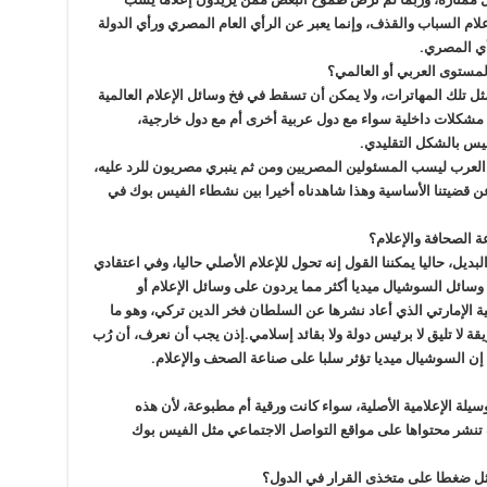
علام السباب والقذف، وإنما يعبر عن الرأي العام المصري ورأي الدولة
أي المصري.
مستوى العربي أو العالمي؟
ل تلك المهاترات، ولا يمكن أن تسقط في فخ وسائل الإعلام العالمية
مشكلات داخلية سواء مع دول عربية أخرى أم مع دول خارجية،
 ليس بالشكل التقليدي.
 العرب ليسب المسئولين المصريين ومن ثم ينبري مصريون للرد عليه،
عن قضيتنا الأساسية وهذا شاهدناه أخيرا بين نشطاء الفيس بوك في
ة الصحافة والإعلام؟
لبديل، حاليا يمكننا القول إنه تحول للإعلام الأصلي حاليا، وفي اعتقادي
سائل السوشيال ميديا أكثر مما يردون على وسائل الإعلام أو
ية الإمارتي الذي أعاد نشرها عن السلطان فخر الدين تركي، وهو ما
 لا تليق لا برئيس دولة ولا بقائد إسلامي.إذن يجب أن نعرف، أن رُب
 السوشيال ميديا تؤثر سلبا على صناعة الصحف والإعلام.
وسيلة الإعلامية الأصلية، سواء كانت ورقية أم مطبوعة، لأن هذه
تنشر محتواها على مواقع التواصل الاجتماعي مثل الفيس بوك
ثل ضغطا على متخذى القرار في الدول؟