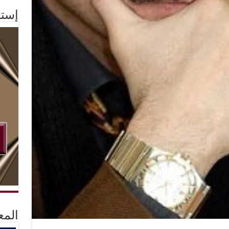
إستم
المع