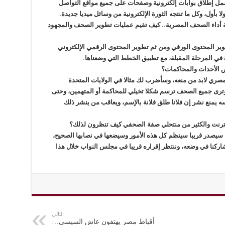
يشمل إطلاق بوابات إلكترونية وصفحات على جميع مواقع التواصل
 بأول، وكل ما تنتجه الثورة الإلكترونية من وسائل ميديا جديدة.
قبة أداء الصحف المصرية.. كيف تقيم عمليات تطوير الصحف والمجهود
ير المحتوى الورقي ومن ثم تطوير المحتوى الرقمي الإلكتروني
ي المرحلة المقبلة، مع تطبيق الخطط التي وضعناها.
عض الأحداث والمحاكمات؟
لمصري لابد من منعه، وسأضرب لك مثالا في الولايات المتحدة
، وترى جميع الصحف ترسم شكلا تخيلي للمحاكمة أو المتهمين، وحتى
 يمنع نشر إن فلانا طلق فلانة بالإسم، ويعاقب من ينشر ذلك
لإنترنت والكثير من منتحلي صفة الصحفي كيف تنظرون لذلك؟
ذي سيصدر قريبا سينظم كل هذه الأمور وسيضعها في نصابها الصحيح،
اركنا في وضعه، وننتظر إقراره قريبا في مجلس النواب خلال هذا
التالي
أقباط مصر يهتفون عاش السيسي…