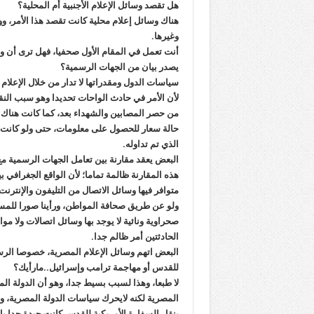
هل تقصد وسائل الإعلام الأجنبية أم المحلية؟
هناك وسائل إعلام محلية كانت تقصد هذا الأمر، و
وغيرها.
يصدر بيان من الجهات الرسمية؟
سياسات الدول ومقدراتها لا تدار من خلال الإعلام
لأن الأمر في حادث الواحات تحديدا وهو سبب النقد
من حصر المصابين والشهداء بعد، كما كانت هناك 
حالة سعار للحصول على معلومات، حتى ولو كانت 
الذي تم تداوله.
البعض يعقد مقارنة بين تعامل الجهات الرسمية م
هذه المقارنة ظالمة تماما؛ لأن الواقع الجغرافي
متوافر فيها وسائل الاتصال من التليفون والإنت
ولو عن طريق صحافة المواطن، ورأينا صورا للمس
صحراوية ونائية لا يوجد بها وسائل اتصالات ولا مو
الحادثتين أمر ظالم جدا.
البعض اتهم وسائل الإعلام المصرية، خصوصا الرسم
للقدس أو مهاجمة ترامب وإسرائيل..مارأيك؟
لا طبعا، وهذا لسبب بسيط جدا، وهو أن الدولة المصر
المصرية لكنه لايحرك سياسات الدولة المصرية، و
بنقل السفارة الأمريكية للقدس كانت جيدة جدا 