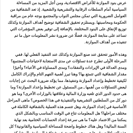
عرض بنود الموازنة للأغراض الاقتصادية، ومن أجل المزيد من المساءلة
السياسية أمام السلطات الرقابية والتشريعية والشعبية. إذ تعد الشفافية من
العوامل الضرورية التي تمكن مجلس النواب والمجتمع بوجه عام من مراقبة
الحكومة ومحاسبتها. ويستلزم تحقيق الشفافية توضيح أهداف الموازنة وكذلك
توزيع الإنفاق على البنود المختلفة، بالإضافة إلى توفير بعض المؤشرات التي
تساعد على متابعة الموازنة، فضلًا عن ضرورة نشر المعلومات حول ما تم
تنفيذه من أهداف الموازنة.
وهذه الأمور تتحقق عند صنع الموازنة وكذلك عند التنفيذ الفعلي لها. ففي
المرحلة الأولى تطرح عدة تساؤلات عن مدى الاستجابة لاحتياجات المجتمع؟
ومدى العدالة في الإيرادات والنفقات؟ ومدى المساواة في الأعباء؟ وأخيرًا
مقدار الشفافية التي تتمتع بها؟ وهنا تبرز أهمية الفهم التام والإدراك الكامل
لكيفية تخطيط وإعداد الموازنة وتنفيذها، مما يؤكد ضرورة البحث عن إجابات
لبعض التساؤلات من أهمها ـ من المسئول عن تخطيط وإعداد الموازنة؟ وما
هى حدود الدور الذي تلعبه وزارة المالية وعلاقتها بالوزارات الأخرى؟ وما هو
دور كل من السلطتين التشريعية والتنفيذية في هذا الخصوص؟ ماهى المراحل
الأساسية في إعداد الموازنة، وهل تتسم هذه العملية بالشفافية الكاملة في
مختلف مراحلها؟ هل المعلومات تتاح في الوقت المناسب وبالشكل الذي
يمكننا من الاعتماد عليه؟ ما هى سرعة إعداد الحسابات الختامية بعد نهاية
السنة المالية؟ وهل هناك خطوط واضحة للمساءلة السياسية والقانونية؟ كل
هذه التساؤلات وغيرها هى محور الحديث عن شفافية الموازنة والمشاركة