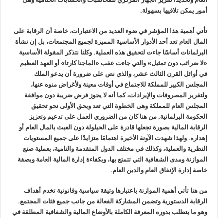
أمور يمكن تلافيها بسهولة.
تأتي أهمية هذا المؤشر في ضوء العديد من الاعتبارات، خاصة أن الرقابة على
المال العام تعد أحد الأدوار الأساسية المميزة لجميع المجتمعات، بل إن نشأة
البرلمانات أساسًا جاءت لتحقيق هذه العملية. وكلنا نتذكر المقولة الأساسية
«لا ضرائب دون تمثيل» والتي جاءت عقب «الماجنا كارتا» أو العهد العظيم
في أوائل القرن الثالث عشر، والذي نص على ضرورة أن يدعو الملك
المجلس الكبير للمملكة للاجتماع في أوقات معينة ولأغراض منوه عنها،
ولتقرير المصروفات والإيرادات، كما أنه لا يجوز فرض ضريبة دون موافقة
المجلس العام للمملكة وهى الخطوة التي تعد وبحق الأولى نحو تحقيق
الحكومة البرلمانية. من هنا كان من الضروري العمل على تدعيم وتعزيز
الرقابة المالية بصورة تجعلها قادرة على الحيلولة دون العبث بالمال العام أو
إهداره. ولهذا شهدت الآونة الأخيرة اهتمامًا متزايدًا على جميع المستويات
النظرية والعملية، وكذلك في مختلف الدول المتقدمة والنامية، بعملية صنع
الموازنة ومدى الشفافية التي تتمتع بها، وبكفاءة إدارة المالية العامة وبصفة
خاصة إدارة الإنفاق العام والدين العام.
من هنا تأتي أهمية الموازنة باعتبارها وثيقة سياسية وقانونية تخدم أهداف
الرقابة الدستورية وتضمن المشاركة الفعالة من جانب جميع فئات المجتمع.
وهو ما يتطلب بدوره المعرفة الكاملة بالأوضاع المالية والشفافية المطلقة في