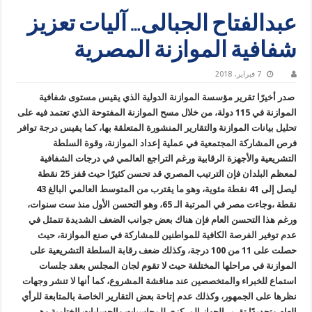
عبدالفتاح الجبالى… آليات تعزيز
شفافية الموازنة المصرية
7 فبراير، 2018
صدر أخيرًا تقرير مؤسسة الموازنة الدولية الذي يقيس مستوى شفافية
الموازنة في 115 دولة، من خلال مسح الموازنة المفتوحة الذي تعتمد فيه على
تحليل بيانات الموازنة والتقارير المنشورة المتعلقة بها، كما يقيس درجة توافر
فرص المشاركة المجتمعية في عملية إعداد الموازنة، وقوة السلطة
التشريعية والأجهزة الرقابية ورغم التراجع العالمي في درجات الشفافية
لمعظم البلدان فإن الترتيب المصري قد تحسن كثيرًا حيث قفز 25 نقطة
ليصل إلى 41 نقطة مئوية، وهو ما يقترب من المتوسط العالمي البالغ 43
نقطة ،وجاءت مصر في المرتبة الـ 65، وهو التحسن الأول منذ ست سنوات،
ورغم هذا التحسن العام فإن هناك بعض جوانب الضعف الشديدة تتمثل في
عدم توفير الفرصة الكافية للمواطنين للمشاركة في صنع الموازنة، حيث
حصلت على 11 من 100 درجة، وكذلك ضعف رقابة السلطة التشريعية على
الموازنة في مراحلها المختلفة حيث لا تقوم لجان المجلس بعقد جلسات
استماع للخبراء والمتخصصين عند مناقشة المشروع، كما أنها لا تنشر وجهات
نظرها على الجمهور، وكذلك عدم إتاحة بعض التقارير الخاصة بالمتابعة للرأي
العام وتحديدًا تقرير الجهاز المركزي للمحاسبات والحسابات الختامية وهى