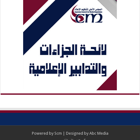
Powered by
Scm
| Designed by
Abc Media