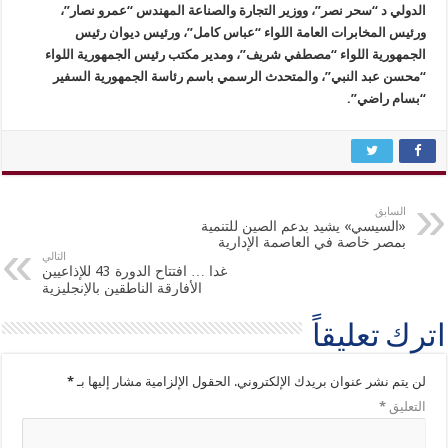
الدولي د “سحر نصر”، ووزير التجارة والصناعة المهندس “عمرو نصار”،
ورئيس المخابرات العامة اللواء “عباس كامل”، ورئيس ديوان رئيس
الجمهورية اللواء “مصطفي شريف”، ومدير مكتب رئيس الجمهورية اللواء
“محسن عبد النبي”، والمتحدث الرسمي باسم رئاسة الجمهورية السفير
“بسام راضي”.
السابق
«السيسي» يشيد بدعم الصين للتنمية
بمصر خاصة في العاصمة الإدارية
التالي
غدا … افتتاح الدورة 43 للإذاعيين
الأفارقة الناطقين بالإنجليزية
اترك تعليقاً
لن يتم نشر عنوان بريدك الإلكتروني.
الحقول الإلزامية مشار إليها بـ
*
التعليق
*