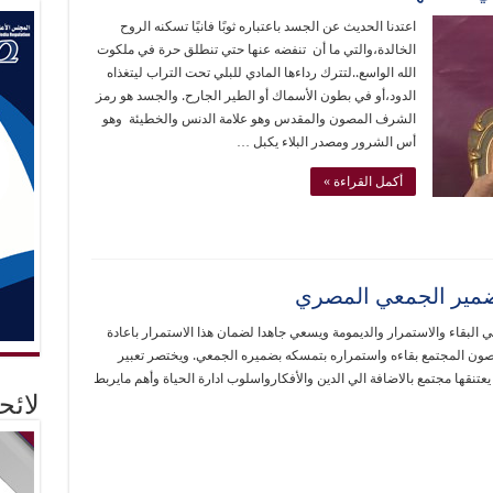
اعتدنا الحديث عن الجسد باعتباره ثوبًا فانيًا تسكنه الروح
الخالدة،والتي ما أن تنفضه عنها حتي تنطلق حرة في ملكوت
الله الواسع..لتترك رداءها المادي للبلي تحت التراب ليتغذاه
الدود،أو في بطون الأسماك أو الطير الجارح. والجسد هو رمز
الشرف المصون والمقدس وهو علامة الدنس والخطيئة وهو
أس الشرور ومصدر البلاء يكبل …
أكمل القراءة »
لضمير الجمعي المصري
 البقاء والاستمرار والديمومة ويسعي جاهدا لضمان هذا الاستمرار باعادة
ويصون المجتمع بقاءه واستمراره بتمسكه بضميره الجمعي. ويختصر تعبير
عتنقها مجتمع بالاضافة الي الدين والأفكارواسلوب ادارة الحياة وأهم مايربط
لائ