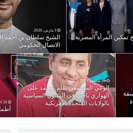
3 مارس، 2020
لح تمكين المرأة المصرية
الشيخ سلطان بن أحمد ال
الاتصال الحكومي
24 سبتمبر، 2019
الوعي المجتمعي بقلم: محمد على
سفة
الهواري باحث في الشئون السياسية
ة
بالولايات المتحدة الأمريكية
20 أغسطس، 2019
أطماع