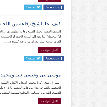
Twitter
Facebook
كيف نجا الشيخ رفاعة من اللخب
إكتشف العلامة الجليل الشيخ رفاعة الطهطاوى أن العر
أو” اللخبطة” إنما يعود إلى التربية الجيدة أو الخسيس
القرن التاسع عشر يجد أن من واجبه كشيخ فى …
أكمل القراءة »
Twitter
Facebook
موسى نبى وعيسى نبى ومحمد نب
بقلم ا.د هدي زكريا ينجعص أصحاب الألقاب العلمية 
العنجهية والقنزحة إبتداء من قلب الشفتين بإزدراء وإن
الديموقراطية من السياسى المعلم/النشط/ المثقف بعبا
أكمل القراءة »