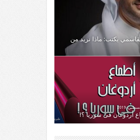
قاسمي يكتب: ماذا نريد من
 أردوغان فى سوريا ؟!