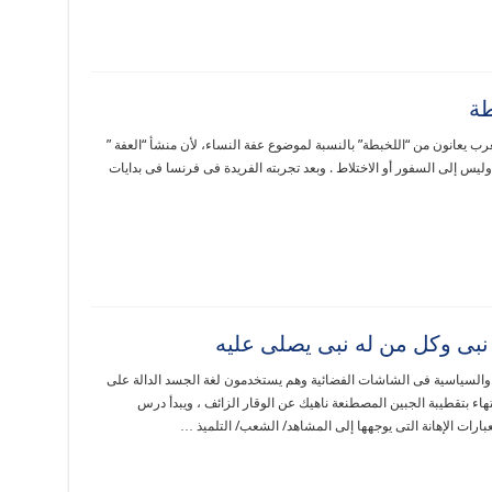
طة
ب يعانون من “اللخبطة” بالنسبة لموضوع عفة النساء، لأن منشأ “العفة ”
ة وليس إلى السفور أو الاختلاط . وبعد تجربته الفريدة فى فرنسا فى بدايات
ى وكل من له نبى يصلى عليه
والسياسية فى الشاشات الفضائية وهم يستخدمون لغة الجسد الدالة على
تهاء بتقطيبة الجبين المصطنعة ناهيك عن الوقار الزائف ، ويبدأ درس
رات الإهانة التى يوجهها إلى المشاهد/ الشعب/ التلميذ …