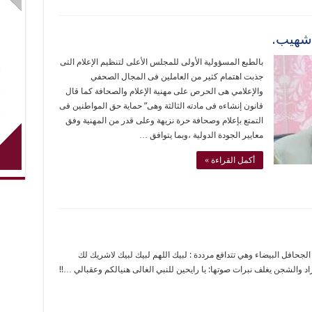
ر شهيب.
بالطبع المسؤولية الأولى للمجلس الأعلى لتنظيم الإعلام التى
جذبت اهتمام كثير من العاملين فى المجال الصحفي
والإعلامي هى الحرص على مهنية الإعلام والصحافة كما قال
قانون إنشاءه فى مادته الثالثة وهى” حماية حق المواطنين فى
التمتع بإعلام وصحافة حرة نزيهة وعلى قدر من المهنية وفق
معايير الجودة الدولية ،وبما يتوافق …
أكمل القراءة »
جحافل البيضاء وهي تتدافع مرددة : لبيك اللهم لبيك لبيك لاشريك لك
 والشجن يغلف نبرات صوتها: يا رايحين للنبي الغالى هنيالكم وعقبالي …!!