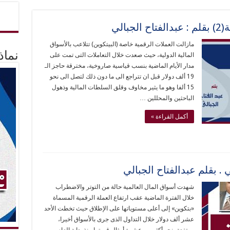
الي
مازالت العملات الرقمية خاصة (البيتكوين) تتلاعب بالأسواق
نماذ
المالية الدولية، حيث صعدت خلال التعاملات التى تمت على
مدار الأيام الماضية بنسب قياسية صاروخية، مخترقة حاجز الـ
19 ألف دولار قبل ان تتراجع الى ما دون ذلك لتصل الى نحو
15 ألفا وهو ما يثير مخاوف وقلق السلطات المالية وذهول
الباحثين والمحللين …
أكمل القراءة »
 . بقلم عبدالفتاح الجبالي
شهدت أسواق المال العالمية حالة من التوتر والاضطراب
خلال الفترة الماضية عقب ارتفاع العملة الرقمية المسماة
«بتكوين» إلى أعلى مستوياتها على الإطلاق حيث تخطت الأحد
عشر ألف دولار خلال التداول الذى جرى بالأسواق أخيرا،