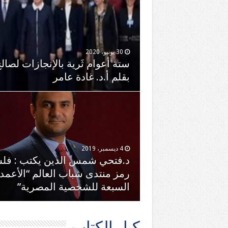
30 يونيو، 2020
ستة أعوام ثَرية بالإنجازات لصا
بقلم أ.د. غادة عامر
4 ديسمبر، 2019
د.فتحي شمس الدين يكتب : فل
رمز منتدى شباب العالم “الأعمد
السبعة للشخصية المصرية”