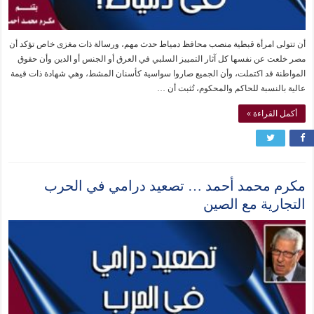
أن تتولى امرأة قبطية منصب محافظ دمياط حدث مهم، ورسالة ذات مغزى خاص تؤكد أن
مصر خلعت عن نفسها كل آثار التمييز السلبي في العرق أو الجنس أو الدين وأن حقوق
المواطنة قد اكتملت، وأن الجميع صاروا سواسية كأسنان المشط، وهي شهادة ذات قيمة
عالية بالنسبة للحاكم والمحكوم، تُثبت أن …
أكمل القراءة »
مكرم محمد أحمد … تصعيد درامي في الحرب
التجارية مع الصين