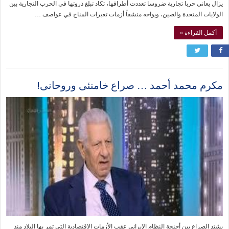
يزال يعاني حربا تجارية ضروسا تعددت أطرافها، تكاد تبلغ ذروتها في الحرب التجارية بين
الولايات المتحدة والصين، ويواجه منشقاً أزمات تغيرات المناخ في عواصف …
أكمل القراءة »
مكرم محمد أحمد … صراع خامنئى وروحانى!
يشتد الصراع بين أجنحة النظام الإيرانى عقب الأزمات الاقتصادية التى تمر بها البلاد منذ