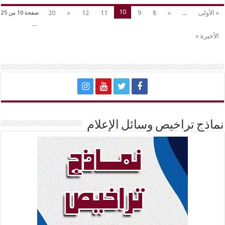
10
« الأولى
...
«
8
9
11
12
»
20
صفحة 10 من 25
...
الأخيرة »
ماذج تراخيص وسائل الإعلام