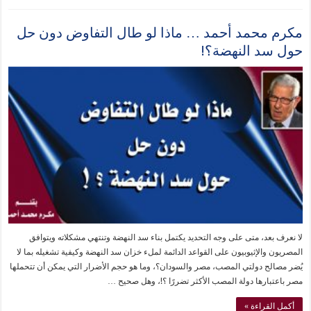
مكرم محمد أحمد … ماذا لو طال التفاوض دون حل
حول سد النهضة؟!
لا نعرف بعد، متى على وجه التحديد يكتمل بناء سد النهضة وتنتهي مشكلاته ويتوافق
المصريون والإثيوبيون على القواعد الدائمة لملء خزان سد النهضة وكيفية تشغيله بما لا
يُضر مصالح دولتي المصب، مصر والسودان؟، وما هو حجم الأضرار التي يمكن أن تتحملها
مصر باعتبارها دولة المصب الأكثر تضررًا ؟!، وهل صحيح …
أكمل القراءة »