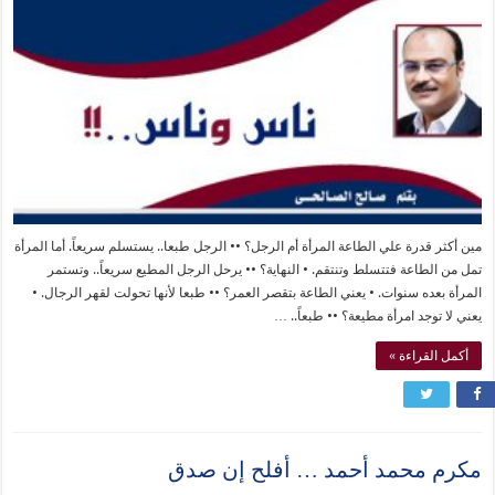
مين أكثر قدرة علي الطاعة المرأة أم الرجل؟ •• الرجل طبعا.. يستسلم سريعاً. أما المرأة
تمل من الطاعة فتتسلط وتنتقم. • النهاية؟ •• يرحل الرجل المطيع سريعاً.. وتستمر
المرأة بعده سنوات. • يعني الطاعة بتقصر العمر؟ •• طبعا لأنها تحولت لقهر الرجال. •
يعني لا توجد امرأة مطيعة؟ •• طبعاً.. …
أكمل القراءة »
مكرم محمد أحمد … أفلح إن صدق