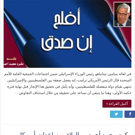
في لقائه بنيامين نيتانياهو رئيس الوزراء الإسرائيلي ضمن اجتماعات الجمعية العامة للأمم
المتحدة قال الرئيس الأمريكي ترامب، إنه يفضل صفقة بين الفلسطينيين والإسرائيليين
تنتهي بقيام دولة منفصلة للفلسطينيين، وأنه يأمل في تحقيق هذا الإنجاز قبل نهاية فترة
حكمه الأولى، وهذا ما ينبغي أن نساعد على تحقيقه من خلال استئناف التفاوض …
أكمل القراءة »
مكرم محمد أحمد … الولاء ومساعدات أمريكا