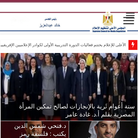
الأعلى للإعلام يختتم فعاليات الدورة التدريبية الأولى لكوادر الإعلاميين الإفريقيين
تة أعوام ثَرية بالإنجازات لصالح تمكين المرأة
لمصرية بقلم أ.د. غادة عامر
د.فتحي شمس الدين
يكتب : فلسفة رمز