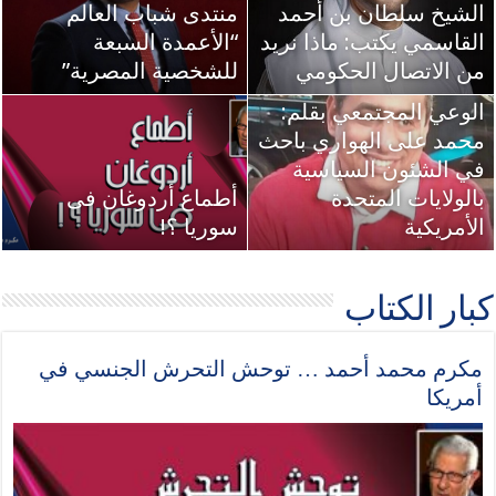
لشيخ سلطان بن أحمد
منتدى شباب العالم
لقاسمي يكتب: ماذا نريد
“الأعمدة السبعة
ن الاتصال الحكومي
للشخصية المصرية”
لوعي المجتمعي بقلم:
حمد على الهواري باحث
ي الشئون السياسية
الولايات المتحدة
أطماع أردوغان فى
لأمريكية
سوريا ؟!
بار الكتاب
مكرم محمد أحمد … توحش التحرش الجنسي في
أمريكا