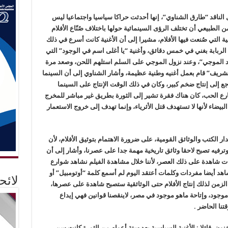
ؤى السينمائية لثورة ٢٣ يوليو، قال الناقد “طارق الشناوي”، إنها أحدثت حراكا سياسيا واجتماعيا ليس
الطبيعي أن تختلف الرؤى السينمائية حولها باختلاف صُنّاع الأفلام
ة التي صُنعت فيها الأفلام، مشيرا إلى أن الأغنية كانت أسرع في ذلك
لربابة بغني في خمس دقائق، وأغنية “يا أغلى اسم في الوجود” التي
 الموجي”، وعند نزول الموجي على السلم استلهم اللحن، وصعد مرة
ريف” قام بعمل أغنيه وطنية عظيمة، وأشار الشناوي إلى أن السينما
 إلى إنتاج ضخم كبير، وكان في ذلك الوقت الإنتاج على السينما
رع الحب، كان هناك فقرة تشير إلى الثورة بطريق غير مباشر للمخرج
لبيضاء لأنها لا تستهدف قتل الأثرياء، وإنما تهدف إلى خروج الاستعمار
ر الكتب والوثائق القومية، على ضرورة الاهتمام بتوثيق الأفلام، لأن
وترفيه تصبح لاحقا وثائق تاريخية مهمة جدا على عصرنا، وأشار إلى أن
ات شاهدة على ذلك العصر، لأننا خلال مشاهدة الفيلم نشاهد شوارع
هد أيضا مفردات وكلمات أعتقد اليوم لم أسمع كلمة “أوتومبيل” أو
لائ
الزمن لذلك إنتاج الأفلام حتى الوثائقية ستصبح شاهدة على عصرها،
موجود، وإتاحة ماهو موجود في مصر، لاينقصنا قوانين فهي إيداع
نا الحاضر .
نون، قائلا : الأغنية السياسية بعد ستة أعوام من الثورة كانت سن