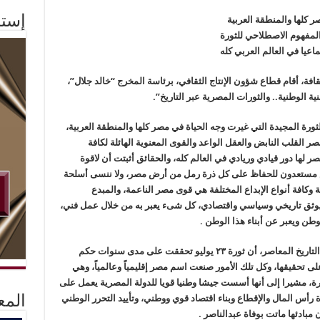
إستم
ر كلها والمنطقة العربية
لمفهوم الاصطلاحي للثورة
عيا في العالم العربي كله
قافة، أقام قطاع شؤون الإنتاج الثقافي، برئاسة المخرج “خالد جلال”،
ية الوطنية.. والثورات المصرية عبر التاريخ”.
لثورة المجيدة التي غيرت وجه الحياة في مصر كلها والمنطقة العربية،
مصر القلب النابض والعقل الواعد والقوى المعنوية الهائلة لكافة
 لها دور قيادي وريادي في العالم كله، والحقائق أثبتت أن لاقوة
ش مستعدون للحفاظ على كل ذرة رمل من أرض مصر، ولا ننسى أسلحة
 وكافة أنواع الإبداع المختلفة هي قوى مصر الناعمة، والمبدع
ثق تاريخي وسياسي واقتصادي، كل شىء يعبر به من خلال عمل فني،
طن ويعبر عن أبناء هذا الوطن .
وأوضح المؤرخ الدكتور “عاصم الدسوقي”، أستاذ التاريخ المعاصر، أن ثورة ٢٣ يوليو تحققت على مدى سنوات حكم
ى تحقيقها، وكل تلك الأمور صنعت اسم مصر إقليمياً وعالمياً، وهي
رة، مشيرا إلى أنها أسست جيشا وطنيا قويا للدولة المصرية يعمل على
رأس المال والإقطاع وبناء اقتصاد قوي ووطني، وتأييد التحرر الوطني
المع
مبادئها ماتت بوفاة عبدالناصر .