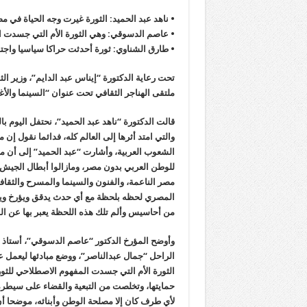
• ناهد عبد الحميد: الثورة غيرت وجه الحياة في مص
• عاصم الدسوقي: وهي الثورة الأم التي جسدت ا
• طارق الشناوي: ثورة أحدثت حراكا سياسيا واجتما
تحت رعاية الدكتورة “إيناس عبد الدايم”، وزير الث
ملتقى الهناجر الثقافي تحت عنوان “السينما والأغن
قالت الدكتورة “ناهد عبد الحميد”، نحتفل اليوم با
والتي امتد أثرها إلى العالم كله، فدائما نقول إن 
الشعوب العربية، وأشارت “عبد الحميد” إلى أن مصر
للوطن العربي بدون مصر، ومازالوا أبطال الجي
مصر الناعمة، والفنون والسينما والمسرح والثقافة
المصري لحظه بلحظة مع أي حدث يدقق ويؤرخ ويو
من أحاسيس وألم تلك هذه اللحظة يعبر بها عن الو
الراحل “جمال عبدالناصر”، ووضع مبادئها ليعمل عل
الثورة الأم التي جسدت المفهوم الاصطلاحي للثو
حمايتها، وتخلصت من التبعية والقضاء على سيطرة 
لأي طرف كان إلا مصلحة الوطن وأبنائه، موضحا أن 