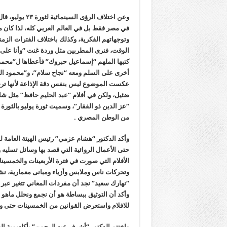
وعن اختلاف الر
في مصر فقط بل في العالم العربي كله، لذا كان من 
وتوجهاتهم الفكرية، وكذلك باختلاف الفترات الزمني
الوقت، فنرى المطربين مثل وردة غنت “وأنا على ا
كتبها الملهم “إسماعيل حبروك” فأعطاها ل”محمد
أخرى على السلم ومعه “نجاح سلام”، و”محمود الش
عكست الموضوع ليس بنفس دقة الإذاعة لأنها ترجع
ضئيل، ولكن في أفلام “عبد الحليم حافظ” مثل شا
“عز الدين ذو الفقار”، وسميت ثورة يوليو بالثورة ا
من الوطن المصري .
وأكد الدكتور “هشام عزمي” رئيس الهيئة العامة لدا
حتى الأعمال الروائية التي قصد بها وسائل تسليه 
الأفلام التي صورت في فترة الأربعينات والخمسين
وتحركات ناس وملابس وأزياء ومبانى معمارية، نشا
“نهارك سعيد” نجد أن مفردات المعاني تتغير عبر 
وأكد أن التوثيق ببساطة هو أن نجمع ونحلل ماهو 
للافلام واستعرض القوانين من الخمسينات حتى وقت
واختتم الدكتور “أشرف عبد الرحمن” بأكاديمية الف