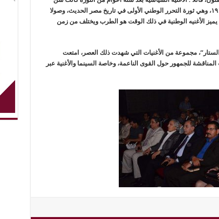
النضج لها بداية من تجربة “سيد درويش” بثورة ١٩١٩، وهي ثورة التحرر الوطني الأولى في تاريخ مصر الحديث، وصولا
ن يميز الأغنيه الوطنية في ذلك الوقت هو الطرب ويختلف من زمن
الستار”، مجموعة من الأغنيات التي شهدت ذلك العصر، امتعت
المناقشة للجمهور حول القوى الناعمة، وخاصة السينما والأغنية عبر